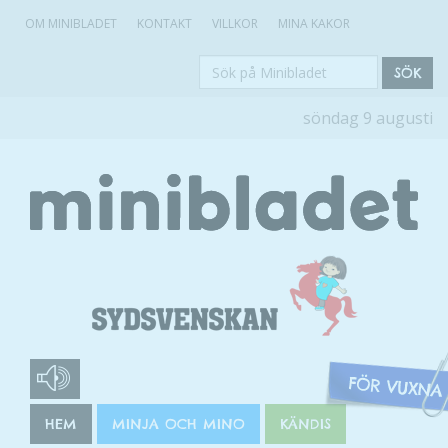
OM MINIBLADET
KONTAKT
VILLKOR
MINA KAKOR
Sök
SÖK
på
söndag 9 augusti
Minibladet
HEM
MINJA OCH MINO
KÄNDIS