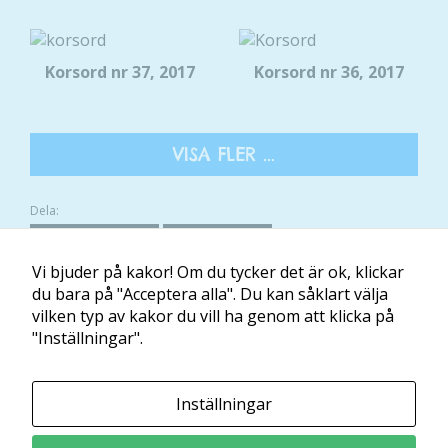
Korsord nr 37, 2017
Korsord nr 36, 2017
VISA FLER ...
Dela:
FACEBOOK
TWITTER
Vi bjuder på kakor! Om du tycker det är ok, klickar
du bara på "Acceptera alla". Du kan såklart välja
vilken typ av kakor du vill ha genom att klicka på
Om Minibladet
Kontakt
Villkor
Mina kakor
"Inställningar".
Nödvändiga
Dessa kakor
går inte att
Minibladet tillhandahålls av:
Inställningar
välja bort. De
Läs och Lär McShane Education AB
behövs för