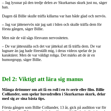
– Jag lyssnar på den tredje delen av Skurkarnas skurk just nu, säger
han.
Dagen då Billie skulle träffa killarna var han både glad och nervös.
–
Jag var jättenervös när jag satt i bilen och skulle träffa dem för
första gången, säger Billie.
Men när de väl sågs försvann nervositeten.
– De var jättesnälla och det var jättekul att få träffa dem. De var
lugnare än jag hade föreställt mig, i deras videos spelar de ju
karaktärer. Men de var väldigt roliga. Det märks att de är en
humorgrupp, säger Billie.
Del 2: Viktigt att lära sig manus
Många drömmer om att få en roll i en tv-serie eller film. Billie
Colliander, som spelar huvudrollen i Skurkarnas skurk, delar
med sig av sina bästa tips.
Första gången som Billie Colliander, 13 år, gick på audition var för