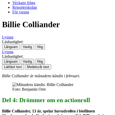
Veckans fråga
Reporterskolan
För vuxna
Billie Colliander
Lyssna
Läshastighet:
Långsam
Vanlig
Hög
Lyssna
Läshastighet:
Långsam
Vanlig
Hög
Lättläst text
Medelsvår text
Billie Colliander är månadens kändis i februari.
Foto: Benjamin Orre
Del 4: Drömmer om en actionroll
Billie Colliander, 13 år, spelar huvudrollen i biofilmen