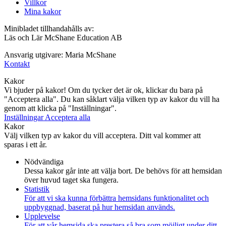
Villkor
Mina kakor
Minibladet tillhandahålls av:
Läs och Lär McShane Education AB
Ansvarig utgivare: Maria McShane
Kontakt
Kakor
Vi bjuder på kakor! Om du tycker det är ok, klickar du bara på
"Acceptera alla". Du kan såklart välja vilken typ av kakor du vill ha
genom att klicka på "Inställningar".
Inställningar
Acceptera alla
Kakor
Välj vilken typ av kakor du vill acceptera. Ditt val kommer att
sparas i ett år.
Nödvändiga
Dessa kakor går inte att välja bort. De behövs för att hemsidan
över huvud taget ska fungera.
Statistik
För att vi ska kunna förbättra hemsidans funktionalitet och
uppbyggnad, baserat på hur hemsidan används.
Upplevelse
För att vår hemsida ska prestera så bra som möjligt under ditt