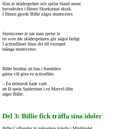
Han är skådespelare och spelar bland annat
huvudrolen i filmen Skurkarnas skurk.
I filmen gjorde Billie några stuntscener.
Stuntscener är när man spelar in
en scen där skådespelaren gör något farligt.
I actionfilmer finns det till exempel
många stuntscener.
Billie berättar att han i framtiden
gärna vill göra en actionfilm.
– En drömroll hade varit
att få spela Spiderman i en Marvel-film
säger Billie.
Del 3: Billie fick träffa sina idoler
Billie Colliander är månadens kändis i Minibladet.