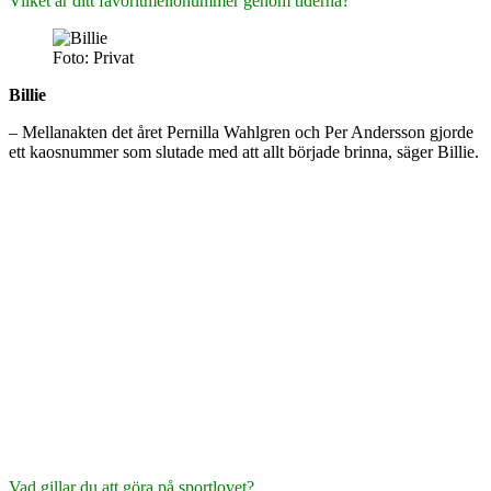
Vilket är ditt favoritmellonummer genom tiderna?
Foto: Privat
Billie
– Mellanakten det året Pernilla Wahlgren och Per Andersson gjorde
ett kaosnummer som slutade med att allt började brinna, säger Billie.
Vad gillar du att göra på sportlovet?