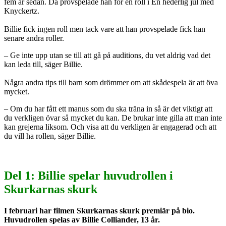
fem år sedan. Då provspelade han för en roll i En hederlig jul med
Knyckertz.
Billie fick ingen roll men tack vare att han provspelade fick han
senare andra roller.
– Ge inte upp utan se till att gå på auditions, du vet aldrig vad det
kan leda till, säger Billie.
Några andra tips till barn som drömmer om att skådespela är att öva
mycket.
– Om du har fått ett manus som du ska träna in så är det viktigt att
du verkligen övar så mycket du kan. De brukar inte gilla att man inte
kan grejerna liksom. Och visa att du verkligen är engagerad och att
du vill ha rollen, säger Billie.
Del 1: Billie spelar huvudrollen i
Skurkarnas skurk
I februari har filmen Skurkarnas skurk premiär på bio.
Huvudrollen spelas av Billie Colliander, 13 år.