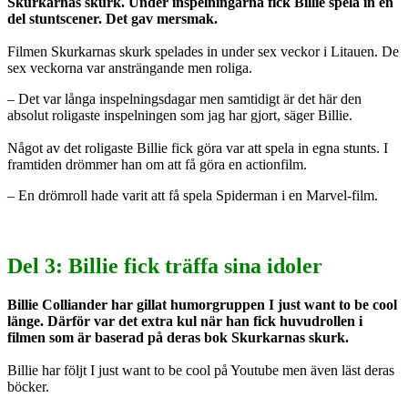
Skurkarnas skurk. Under inspelningarna fick Billie spela in en
del stuntscener. Det gav mersmak.
Filmen Skurkarnas skurk spelades in under sex veckor i Litauen. De
sex veckorna var ansträngande men roliga.
– Det var långa inspelningsdagar men samtidigt är det här den
absolut roligaste inspelningen som jag har gjort, säger Billie.
Något av det roligaste Billie fick göra var att spela in egna stunts. I
framtiden drömmer han om att få göra en actionfilm.
– En drömroll hade varit att få spela Spiderman i en Marvel-film.
Del 3: Billie fick träffa sina idoler
Billie Colliander har gillat humorgruppen I just want to be cool
länge. Därför var det extra kul när han fick huvudrollen i
filmen som är baserad på deras bok Skurkarnas skurk.
Billie har följt I just want to be cool på Youtube men även läst deras
böcker.