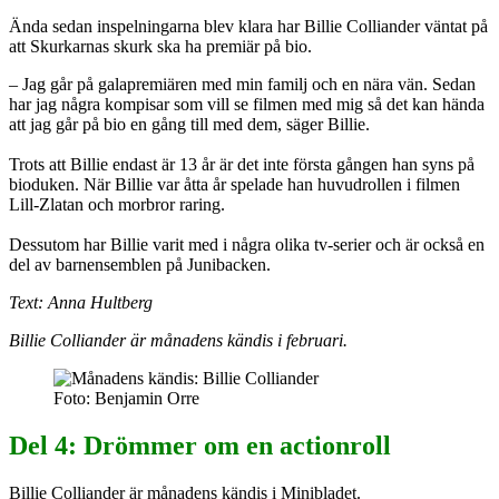
Ända sedan inspelningarna blev klara har Billie Colliander väntat på
att Skurkarnas skurk ska ha premiär på bio.
– Jag går på galapremiären med min familj och en nära vän. Sedan
har jag några kompisar som vill se filmen med mig så det kan hända
att jag går på bio en gång till med dem, säger Billie.
Trots att Billie endast är 13 år är det inte första gången han syns på
bioduken. När Billie var åtta år spelade han huvudrollen i filmen
Lill-Zlatan och morbror raring.
Dessutom har Billie varit med i några olika tv-serier och är också en
del av barnensemblen på Junibacken.
Text: Anna Hultberg
Billie Colliander är månadens kändis i februari.
Foto: Benjamin Orre
Del 4: Drömmer om en actionroll
Billie Colliander är månadens kändis i Minibladet.