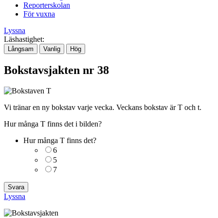
Reporterskolan
För vuxna
Lyssna
Läshastighet:
Långsam
Vanlig
Hög
Bokstavsjakten nr 38
Vi tränar en ny bokstav varje vecka. Veckans bokstav är T och t.
Hur många T finns det i bilden?
Hur många T finns det?
6
5
7
Lyssna