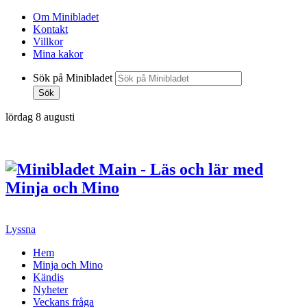
Om Minibladet
Kontakt
Villkor
Mina kakor
Sök på Minibladet
Sök
lördag 8 augusti
Hoppa
till
innehållet
Lyssna
Hem
Minja och Mino
Kändis
Nyheter
Veckans fråga