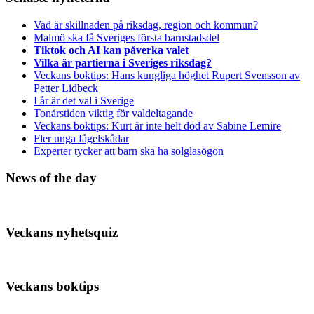
Vad är skillnaden på riksdag, region och kommun?
Malmö ska få Sveriges första barnstadsdel
Tiktok och AI kan påverka valet
Vilka är partierna i Sveriges riksdag?
Veckans boktips: Hans kungliga höghet Rupert Svensson av
Petter Lidbeck
I år är det val i Sverige
Tonårstiden viktig för valdeltagande
Veckans boktips: Kurt är inte helt död av Sabine Lemire
Fler unga fågelskådar
Experter tycker att barn ska ha solglasögon
News of the day
Veckans nyhetsquiz
Veckans boktips