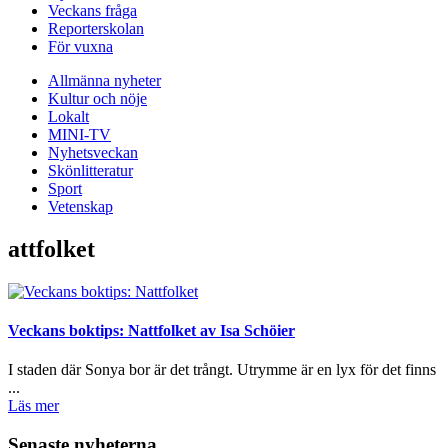
Veckans fråga
Reporterskolan
För vuxna
Allmänna nyheter
Kultur och nöje
Lokalt
MINI-TV
Nyhetsveckan
Skönlitteratur
Sport
Vetenskap
attfolket
Veckans boktips: Nattfolket av Isa Schöier
I staden där Sonya bor är det trångt. Utrymme är en lyx för det finns
...
Läs mer
Senaste nyheterna