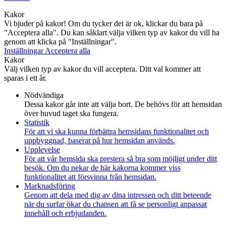
Kakor
Vi bjuder på kakor! Om du tycker det är ok, klickar du bara på
"Acceptera alla". Du kan såklart välja vilken typ av kakor du vill ha
genom att klicka på "Inställningar".
Inställningar
Acceptera alla
Kakor
Välj vilken typ av kakor du vill acceptera. Ditt val kommer att
sparas i ett år.
Nödvändiga
Dessa kakor går inte att välja bort. De behövs för att hemsidan
över huvud taget ska fungera.
Statistik
För att vi ska kunna förbättra hemsidans funktionalitet och
uppbyggnad, baserat på hur hemsidan används.
Upplevelse
För att vår hemsida ska prestera så bra som möjligt under ditt
besök. Om du nekar de här kakorna kommer viss
funktionalitet att försvinna från hemsidan.
Marknadsföring
Genom att dela med dig av dina intressen och ditt beteende
när du surfar ökar du chansen att få se personligt anpassat
innehåll och erbjudanden.