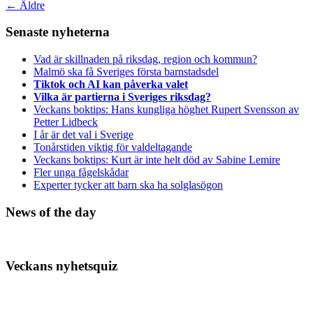
←
Äldre
Senaste nyheterna
Vad är skillnaden på riksdag, region och kommun?
Malmö ska få Sveriges första barnstadsdel
Tiktok och AI kan påverka valet
Vilka är partierna i Sveriges riksdag?
Veckans boktips: Hans kungliga höghet Rupert Svensson av
Petter Lidbeck
I år är det val i Sverige
Tonårstiden viktig för valdeltagande
Veckans boktips: Kurt är inte helt död av Sabine Lemire
Fler unga fågelskådar
Experter tycker att barn ska ha solglasögon
News of the day
Veckans nyhetsquiz