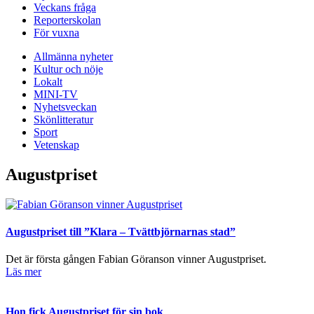
Veckans fråga
Reporterskolan
För vuxna
Allmänna nyheter
Kultur och nöje
Lokalt
MINI-TV
Nyhetsveckan
Skönlitteratur
Sport
Vetenskap
Augustpriset
Augustpriset till ”Klara – Tvättbjörnarnas stad”
Det är första gången Fabian Göranson vinner Augustpriset.
Läs mer
Hon fick Augustpriset för sin bok