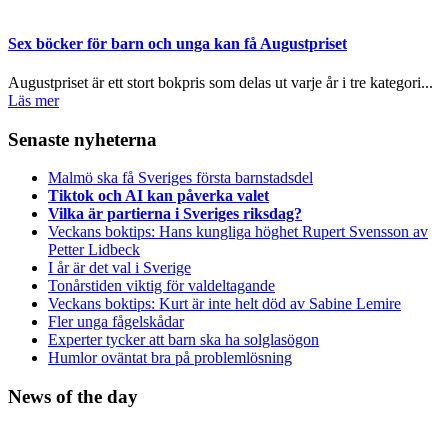
Sex böcker för barn och unga kan få Augustpriset
Augustpriset är ett stort bokpris som delas ut varje år i tre kategori...
Läs mer
Senaste nyheterna
Malmö ska få Sveriges första barnstadsdel
Tiktok och AI kan påverka valet
Vilka är partierna i Sveriges riksdag?
Veckans boktips: Hans kungliga höghet Rupert Svensson av
Petter Lidbeck
I år är det val i Sverige
Tonårstiden viktig för valdeltagande
Veckans boktips: Kurt är inte helt död av Sabine Lemire
Fler unga fågelskådar
Experter tycker att barn ska ha solglasögon
Humlor oväntat bra på problemlösning
News of the day