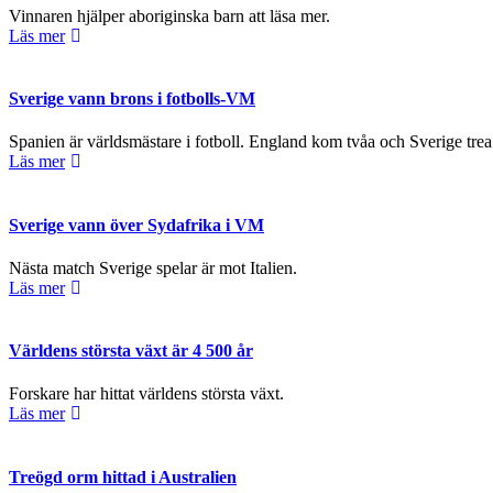
beteende när du
Vinnaren hjälper aboriginska barn att läsa mer.
surfar ökar du
Läs mer
chansen att få se
personligt
anpassat innehåll
Sverige vann brons i fotbolls-VM
och erbjudanden.
Spanien är världsmästare i fotboll. England kom tvåa och Sverige trea.
Läs mer
Sverige vann över Sydafrika i VM
Nästa match Sverige spelar är mot Italien.
Läs mer
Världens största växt är 4 500 år
Forskare har hittat världens största växt.
Läs mer
Treögd orm hittad i Australien