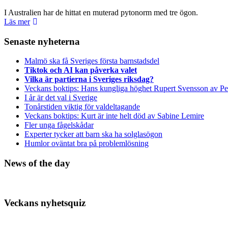
I Australien har de hittat en muterad pytonorm med tre ögon.
Läs mer
Senaste nyheterna
Malmö ska få Sveriges första barnstadsdel
Tiktok och AI kan påverka valet
Vilka är partierna i Sveriges riksdag?
Veckans boktips: Hans kungliga höghet Rupert Svensson av Pe
I år är det val i Sverige
Tonårstiden viktig för valdeltagande
Veckans boktips: Kurt är inte helt död av Sabine Lemire
Fler unga fågelskådar
Experter tycker att barn ska ha solglasögon
Humlor oväntat bra på problemlösning
News of the day
Veckans nyhetsquiz