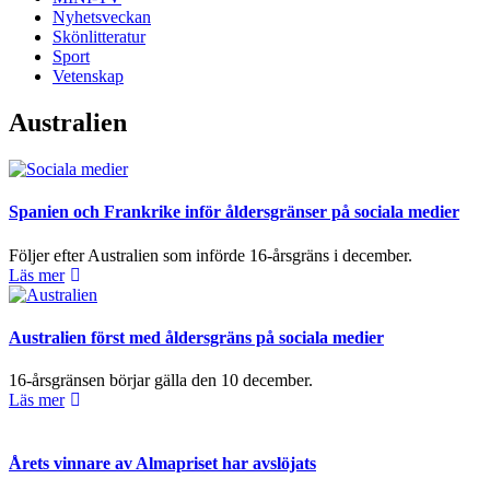
Nyhetsveckan
Skönlitteratur
Sport
Upplevelse
Vetenskap
För att vår
hemsida ska
Australien
prestera så
bra som
möjligt
under ditt
besök. Om
Spanien och Frankrike inför åldersgränser på sociala medier
du nekar de
här kakorna
Följer efter Australien som införde 16-årsgräns i december.
kommer viss
Läs mer
funktionalitet
att försvinna
från
Australien först med åldersgräns på sociala medier
hemsidan.
16-årsgränsen börjar gälla den 10 december.
Läs mer
Marknadsföring
Genom att dela
med dig av dina
Årets vinnare av Almapriset har avslöjats
intressen och ditt