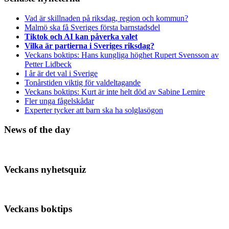
Vad är skillnaden på riksdag, region och kommun?
Malmö ska få Sveriges första barnstadsdel
Tiktok och AI kan påverka valet
Vilka är partierna i Sveriges riksdag?
Veckans boktips: Hans kungliga höghet Rupert Svensson av
Petter Lidbeck
I år är det val i Sverige
Tonårstiden viktig för valdeltagande
Veckans boktips: Kurt är inte helt död av Sabine Lemire
Fler unga fågelskådar
Experter tycker att barn ska ha solglasögon
News of the day
Veckans nyhetsquiz
Veckans boktips