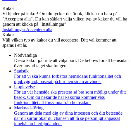
Kakor
Vi bjuder på kakor! Om du tycker det är ok, klickar du bara på
"Acceptera alla". Du kan såklart välja vilken typ av kakor du vill ha
genom att klicka på "Inställningar".
Inställningar
Acceptera alla
Kakor
Välj vilken typ av kakor du vill acceptera. Ditt val kommer att
sparas i ett år.
Nödvändiga
Dessa kakor går inte att välja bort. De behövs för att hemsidan
över huvud taget ska fungera.
Statistik
För att vi ska kunna förbättra hemsidans funktionalitet och
uppbyggnad, baserat på hur hemsidan används.
Upplevelse
För att vår hemsida ska prestera så bra som möjligt under ditt
besök. Om du nekar de här kakorna kommer viss
funktionalitet att försvinna från hemsidan.
Marknadsföring
Genom att dela med dig av dina intressen och ditt beteende
när du surfar ökar du chansen att få se personligt anpassat
innehåll och erbjudanden.