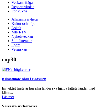
Veckans fråga
Reporterskolan
För vuxna
Allmänna nyheter
Kultur och nöje
Lokalt
MINI-TV
Nyhetsveckan
Skönlitteratur
Sport
Vetenskap
cop30
Klimatmöte hålls i Brasilien
En viktig fråga är hur rika länder ska hjälpa fattiga länder med
klima...
Läs mer
Senaste nyheterna