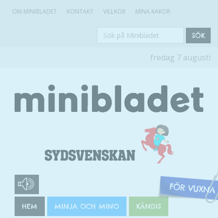
OM MINIBLADET
KONTAKT
VILLKOR
MINA KAKOR
Sök
SÖK
på
fredag 7 augusti
Minibladet
HEM
MINJA OCH MINO
KÄNDIS