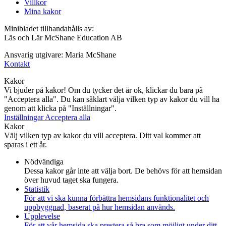
Villkor
Mina kakor
Minibladet tillhandahålls av:
Läs och Lär McShane Education AB
Ansvarig utgivare: Maria McShane
Kontakt
Kakor
Vi bjuder på kakor! Om du tycker det är ok, klickar du bara på
"Acceptera alla". Du kan såklart välja vilken typ av kakor du vill ha
genom att klicka på "Inställningar".
Inställningar
Acceptera alla
Kakor
Välj vilken typ av kakor du vill acceptera. Ditt val kommer att
sparas i ett år.
Nödvändiga
Dessa kakor går inte att välja bort. De behövs för att hemsidan
över huvud taget ska fungera.
Statistik
För att vi ska kunna förbättra hemsidans funktionalitet och
uppbyggnad, baserat på hur hemsidan används.
Upplevelse
För att vår hemsida ska prestera så bra som möjligt under ditt