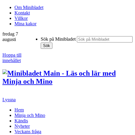
Om Minibladet
Kontakt
Villkor
Mina kakor
fredag 7
Sök på Minibladet
augusti
Sök
Hoppa till
innehållet
Lyssna
Hem
Minja och Mino
Kändis
Nyheter
Veckans fråga