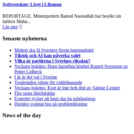
Sydsvenskan:
Livet i Libanon
REPORTAGE. Minireportern Batoul Nassrallah har besökt sin
farbror Maha...
Läs mer
Senaste nyheterna
Malmö ska få Sveriges första barnstadsdel
Tiktok och AI kan påverka valet
Vilka är partierna i Sveriges riksdag?
Veckans boktips: Hans kungliga höghet Rupert Svensson av
Petter Lidbeck
I år är det val i Sverige
Tonårstiden viktig för valdeltagande
Veckans boktips: Kurt är inte helt död av Sabine Lemire
Fler unga fågelskådar
Experter tycker att barn ska ha solglasögon
Humlor oväntat bra på problemlösning
News of the day