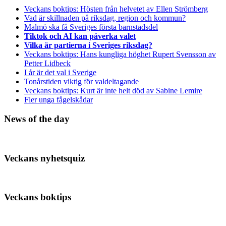
Veckans boktips: Hösten från helvetet av Ellen Strömberg
Vad är skillnaden på riksdag, region och kommun?
Malmö ska få Sveriges första barnstadsdel
Tiktok och AI kan påverka valet
Vilka är partierna i Sveriges riksdag?
Veckans boktips: Hans kungliga höghet Rupert Svensson av
Petter Lidbeck
I år är det val i Sverige
Tonårstiden viktig för valdeltagande
Veckans boktips: Kurt är inte helt död av Sabine Lemire
Fler unga fågelskådar
News of the day
Veckans nyhetsquiz
Veckans boktips