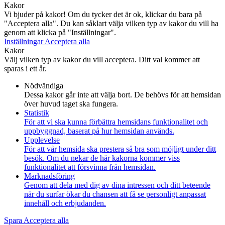
Kakor
Vi bjuder på kakor! Om du tycker det är ok, klickar du bara på
"Acceptera alla". Du kan såklart välja vilken typ av kakor du vill ha
genom att klicka på "Inställningar".
Inställningar
Acceptera alla
Kakor
Välj vilken typ av kakor du vill acceptera. Ditt val kommer att
sparas i ett år.
Nödvändiga
Dessa kakor går inte att välja bort. De behövs för att hemsidan
över huvud taget ska fungera.
Statistik
För att vi ska kunna förbättra hemsidans funktionalitet och
uppbyggnad, baserat på hur hemsidan används.
Upplevelse
För att vår hemsida ska prestera så bra som möjligt under ditt
besök. Om du nekar de här kakorna kommer viss
funktionalitet att försvinna från hemsidan.
Marknadsföring
Genom att dela med dig av dina intressen och ditt beteende
när du surfar ökar du chansen att få se personligt anpassat
innehåll och erbjudanden.
Spara
Acceptera alla