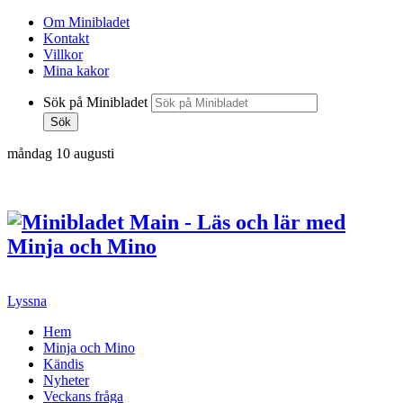
Om Minibladet
Kontakt
Villkor
Mina kakor
Sök på Minibladet
Sök
måndag 10 augusti
Hoppa
till
innehållet
Lyssna
Hem
Minja och Mino
Kändis
Nyheter
Veckans fråga