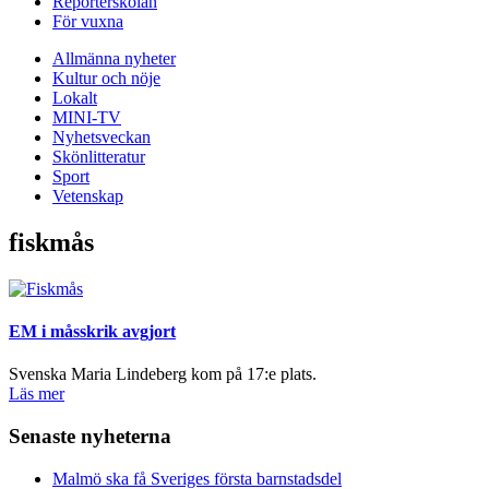
Reporterskolan
För vuxna
Allmänna nyheter
Kultur och nöje
Lokalt
MINI-TV
Nyhetsveckan
Skönlitteratur
Sport
Vetenskap
fiskmås
EM i måsskrik avgjort
Svenska Maria Lindeberg kom på 17:e plats.
Läs mer
Senaste nyheterna
Malmö ska få Sveriges första barnstadsdel