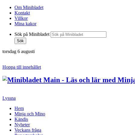
Om Minibladet
Kontakt
Villkor
Mina kakor
Sök på Minibladet
Sök
torsdag 6 augusti
Hoppa till innehållet
Lyssna
Hem
Minja och Mino
Kändis
Nyheter
Veckans fråga