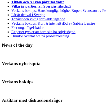
Tiktok och AI kan påverka valet
Vilka är partierna i Sveriges riksdag?
Veckans boktips: Hans kungliga höghet Rupert Svensson av Pe
I år är det val i Sverige
Tonårstiden viktig för valdeltagande
Veckans boktips: Kurt är inte helt död av Sabine Lemire
Fler unga fågelskådar
Experter tycker att barn ska ha solglasögon
Humlor oväntat bra på problemlösning
News of the day
Veckans nyhetsquiz
Veckans boktips
Artiklar med diskussionsfrågor