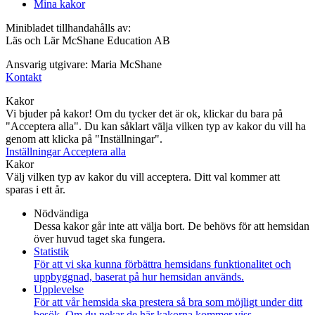
Mina kakor
Minibladet tillhandahålls av:
Läs och Lär McShane Education AB
Ansvarig utgivare: Maria McShane
Kontakt
Kakor
Vi bjuder på kakor! Om du tycker det är ok, klickar du bara på
"Acceptera alla". Du kan såklart välja vilken typ av kakor du vill ha
genom att klicka på "Inställningar".
Inställningar
Acceptera alla
Kakor
Välj vilken typ av kakor du vill acceptera. Ditt val kommer att
sparas i ett år.
Nödvändiga
Dessa kakor går inte att välja bort. De behövs för att hemsidan
över huvud taget ska fungera.
Statistik
För att vi ska kunna förbättra hemsidans funktionalitet och
uppbyggnad, baserat på hur hemsidan används.
Upplevelse
För att vår hemsida ska prestera så bra som möjligt under ditt
besök. Om du nekar de här kakorna kommer viss