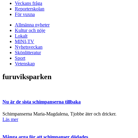
Veckans fråga
Reporterskolan
För vuxna
Allmänna nyheter
Kultur och nöje
Lokalt
MINI-TV
Nyhetsveckan
Skönlitteratur
Sport
Vetenskap
furuviksparken
Nu är de sista schimpanserna tillbaka
Schimpanserna Maria-Magdalena, Tjobbe äter och dricker.
Läs mer
Många arga för att schimpanser dödades