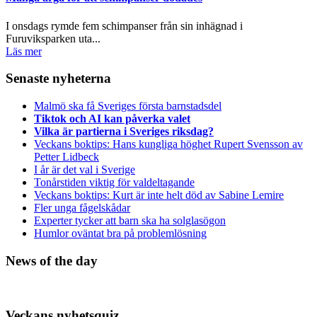
I onsdags rymde fem schimpanser från sin inhägnad i
Furuviksparken uta...
Läs mer
Senaste nyheterna
Malmö ska få Sveriges första barnstadsdel
Tiktok och AI kan påverka valet
Vilka är partierna i Sveriges riksdag?
Veckans boktips: Hans kungliga höghet Rupert Svensson av
Petter Lidbeck
I år är det val i Sverige
Tonårstiden viktig för valdeltagande
Veckans boktips: Kurt är inte helt död av Sabine Lemire
Fler unga fågelskådar
Experter tycker att barn ska ha solglasögon
Humlor oväntat bra på problemlösning
News of the day
Veckans nyhetsquiz