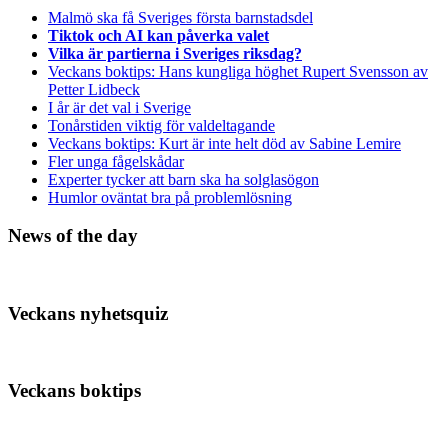
Malmö ska få Sveriges första barnstadsdel
Tiktok och AI kan påverka valet
Vilka är partierna i Sveriges riksdag?
Veckans boktips: Hans kungliga höghet Rupert Svensson av
Petter Lidbeck
I år är det val i Sverige
Tonårstiden viktig för valdeltagande
Veckans boktips: Kurt är inte helt död av Sabine Lemire
Fler unga fågelskådar
Experter tycker att barn ska ha solglasögon
Humlor oväntat bra på problemlösning
News of the day
Veckans nyhetsquiz
Veckans boktips