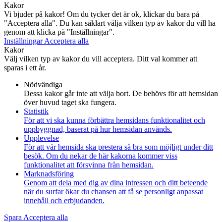
Kakor
Vi bjuder på kakor! Om du tycker det är ok, klickar du bara på
"Acceptera alla". Du kan såklart välja vilken typ av kakor du vill ha
genom att klicka på "Inställningar".
Inställningar
Acceptera alla
Kakor
Välj vilken typ av kakor du vill acceptera. Ditt val kommer att
sparas i ett år.
Nödvändiga
Dessa kakor går inte att välja bort. De behövs för att hemsidan
över huvud taget ska fungera.
Statistik
För att vi ska kunna förbättra hemsidans funktionalitet och
uppbyggnad, baserat på hur hemsidan används.
Upplevelse
För att vår hemsida ska prestera så bra som möjligt under ditt
besök. Om du nekar de här kakorna kommer viss
funktionalitet att försvinna från hemsidan.
Marknadsföring
Genom att dela med dig av dina intressen och ditt beteende
när du surfar ökar du chansen att få se personligt anpassat
innehåll och erbjudanden.
Spara
Acceptera alla