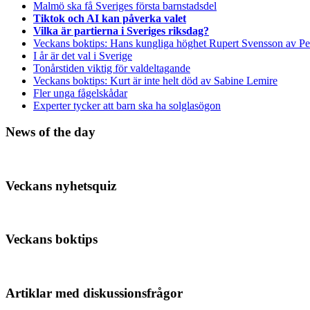
Malmö ska få Sveriges första barnstadsdel
Tiktok och AI kan påverka valet
Vilka är partierna i Sveriges riksdag?
Veckans boktips: Hans kungliga höghet Rupert Svensson av Pe
I år är det val i Sverige
Tonårstiden viktig för valdeltagande
Veckans boktips: Kurt är inte helt död av Sabine Lemire
Fler unga fågelskådar
Experter tycker att barn ska ha solglasögon
News of the day
Veckans nyhetsquiz
Veckans boktips
Artiklar med diskussionsfrågor