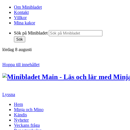
Om Minibladet
Kontakt
Villkor
Mina kakor
Sök på Minibladet
Sök
lördag 8 augusti
Hoppa till innehållet
Lyssna
Hem
Minja och Mino
Kändis
Nyheter
Veckans fråga