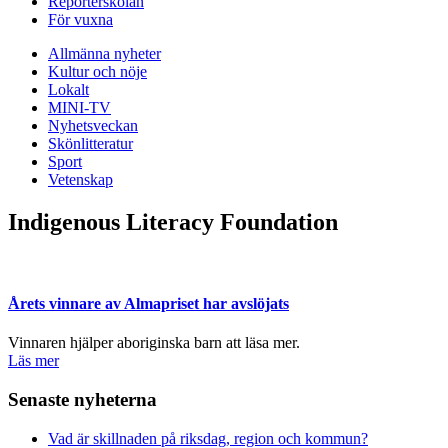
Reporterskolan
För vuxna
Allmänna nyheter
Kultur och nöje
Lokalt
MINI-TV
Nyhetsveckan
Skönlitteratur
Sport
Vetenskap
Indigenous Literacy Foundation
Årets vinnare av Almapriset har avslöjats
Vinnaren hjälper aboriginska barn att läsa mer.
Läs mer
Senaste nyheterna
Vad är skillnaden på riksdag, region och kommun?