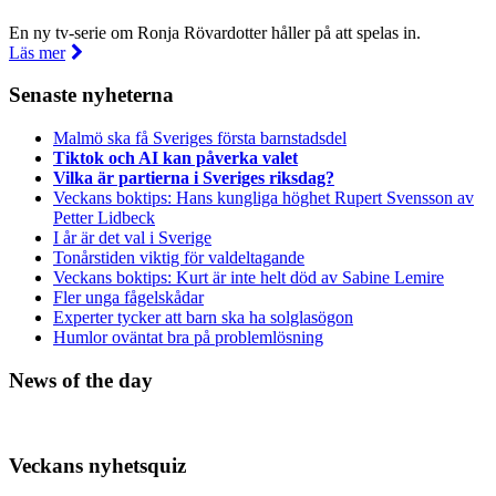
En ny tv-serie om Ronja Rövardotter håller på att spelas in.
Läs mer
Senaste nyheterna
Malmö ska få Sveriges första barnstadsdel
Tiktok och AI kan påverka valet
Vilka är partierna i Sveriges riksdag?
Veckans boktips: Hans kungliga höghet Rupert Svensson av
Petter Lidbeck
I år är det val i Sverige
Tonårstiden viktig för valdeltagande
Veckans boktips: Kurt är inte helt död av Sabine Lemire
Fler unga fågelskådar
Experter tycker att barn ska ha solglasögon
Humlor oväntat bra på problemlösning
News of the day
Veckans nyhetsquiz