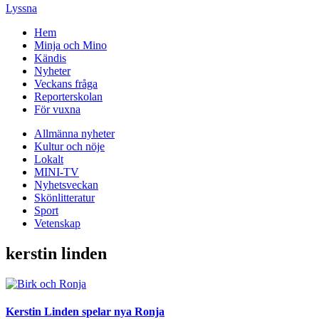
Lyssna
Hem
Minja och Mino
Kändis
Nyheter
Veckans fråga
Reporterskolan
För vuxna
Allmänna nyheter
Kultur och nöje
Lokalt
MINI-TV
Nyhetsveckan
Skönlitteratur
Sport
Vetenskap
kerstin linden
Kerstin Linden spelar nya Ronja