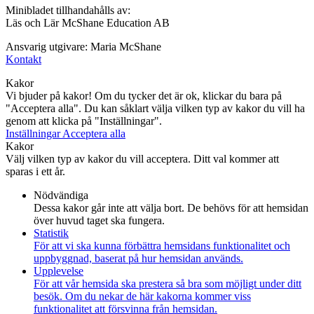
Minibladet tillhandahålls av:
Läs och Lär McShane Education AB
Ansvarig utgivare: Maria McShane
Kontakt
Kakor
Vi bjuder på kakor! Om du tycker det är ok, klickar du bara på
"Acceptera alla". Du kan såklart välja vilken typ av kakor du vill ha
genom att klicka på "Inställningar".
Inställningar
Acceptera alla
Kakor
Välj vilken typ av kakor du vill acceptera. Ditt val kommer att
sparas i ett år.
Nödvändiga
Dessa kakor går inte att välja bort. De behövs för att hemsidan
över huvud taget ska fungera.
Statistik
För att vi ska kunna förbättra hemsidans funktionalitet och
uppbyggnad, baserat på hur hemsidan används.
Upplevelse
För att vår hemsida ska prestera så bra som möjligt under ditt
besök. Om du nekar de här kakorna kommer viss
funktionalitet att försvinna från hemsidan.