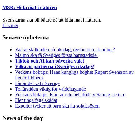
MSB: Hitta mat i naturen
Svenskarna ska bli bättre på att hitta mat i naturen.
Läs mer
Senaste nyheterna
Vad är skillnaden på riksdag, region och kommun?
Malmö ska få Sveriges första barnstadsdel
Tiktok och AI kan påverka valet
Vilka är partierna i Sveriges riksdag?
Veckans boktips: Hans kungliga höghet Rupert Svensson av
Petter Lidbeck
I år är det val i Sverige
Tonårstiden viktig för valdeltagande
Veckans boktips: Kurt är inte helt död av Sabine Lemire
Fler unga fågelskådar
Experter tycker att barn ska ha solglasögon
News of the day