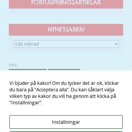
FÖRDJUPNINGSARTIKLAR
att hemsidan
över huvud
taget ska
fungera.
NYHETSARKIV
Statistik
För att vi ska
kunna
förbättra
Dela:
hemsidans
FACEBOOK
TWITTER
funktionalitet
och
Vi bjuder på kakor! Om du tycker det är ok, klickar
uppbyggnad,
du bara på "Acceptera alla". Du kan såklart välja
baserat på
vilken typ av kakor du vill ha genom att klicka på
Om Minibladet
Kontakt
Villkor
Mina kakor
hur hemsidan
"Inställningar".
används.
Minibladet tillhandahålls av:
Inställningar
Läs och Lär McShane Education AB
Upplevelse