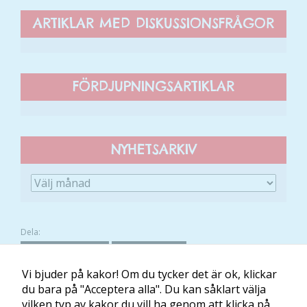
går inte att
välja bort. De
ARTIKLAR MED DISKUSSIONSFRÅGOR
behövs för
att hemsidan
över huvud
taget ska
FÖRDJUPNINGSARTIKLAR
fungera.
Statistik
NYHETSARKIV
För att vi ska
kunna
förbättra
hemsidans
funktionalitet
och
Dela:
uppbyggnad,
FACEBOOK
TWITTER
baserat på
Vi bjuder på kakor! Om du tycker det är ok, klickar
hur hemsidan
du bara på "Acceptera alla". Du kan såklart välja
används.
vilken typ av kakor du vill ha genom att klicka på