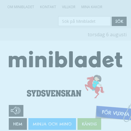
OM MINIBLADET
KONTAKT
VILLKOR
MINA KAKOR
Sök
SÖK
på
torsdag 6 augusti
Minibladet
HEM
MINJA OCH MINO
KÄNDIS