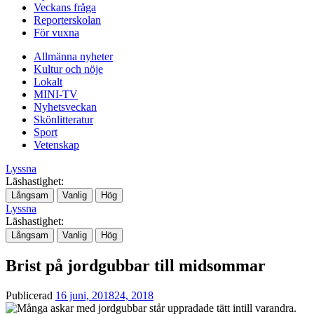
Veckans fråga
Reporterskolan
För vuxna
Allmänna nyheter
Kultur och nöje
Lokalt
MINI-TV
Nyhetsveckan
Skönlitteratur
Sport
Vetenskap
Lyssna
Läshastighet:
Långsam
Vanlig
Hög
Lyssna
Läshastighet:
Långsam
Vanlig
Hög
Brist på jordgubbar till midsommar
Publicerad
16 juni, 2018
24, 2018