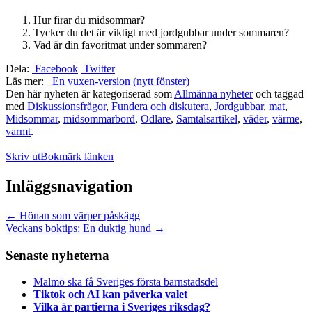
Hur firar du midsommar?
Tycker du det är viktigt med jordgubbar under sommaren?
Vad är din favoritmat under sommaren?
Dela:
Facebook
Twitter
Läs mer:
En vuxen-version (nytt fönster)
Den här nyheten är kategoriserad som
Allmänna nyheter
och taggad
med
Diskussionsfrågor
,
Fundera och diskutera
,
Jordgubbar
,
mat
,
Midsommar
,
midsommarbord
,
Odlare
,
Samtalsartikel
,
väder
,
värme
,
varmt
.
Skriv ut
Bokmärk länken
Inläggsnavigation
←
Hönan som värper påskägg
Veckans boktips: En duktig hund
→
Senaste nyheterna
Malmö ska få Sveriges första barnstadsdel
Tiktok och AI kan påverka valet
Vilka är partierna i Sveriges riksdag?