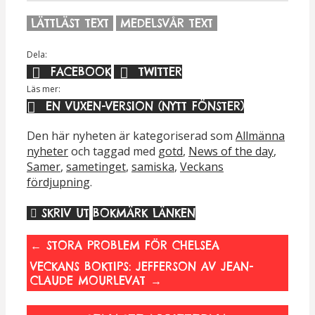
LÄTTLÄST TEXT
MEDELSVÅR TEXT
Dela:
FACEBOOK
TWITTER
Läs mer:
EN VUXEN-VERSION (NYTT FÖNSTER)
Den här nyheten är kategoriserad som
Allmänna
nyheter
och taggad med
gotd
,
News of the day
,
Samer
,
sametinget
,
samiska
,
Veckans
fördjupning
.
SKRIV UT
BOKMÄRK LÄNKEN
←
STORA PROBLEM FÖR CHELSEA
VECKANS BOKTIPS: JEFFERSON AV JEAN-
CLAUDE MOURLEVAT
→