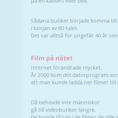
på en kassett eller dvd.
Sådana butiker började komma till
i början av 80-talet.
Det var alltså för ungefär 40 år sen
Film på nätet
Internet förändrade mycket.
År 2000 kom det datorprogram so
att man kunde ladda ner filmer till 
Då behövde inte människor
gå till videobutiker längre.
De kunde få tag i de filmer de ville 