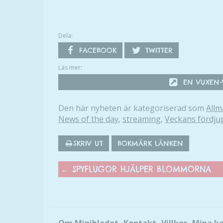
Dela:
FACEBOOK
TWITTER
Läs mer:
EN VUXEN-V
Den här nyheten är kategoriserad som
Allm
News of the day
,
streaming
,
Veckans fördju
SKRIV UT
BOKMÄRK LÄNKEN
←
SPYFLUGOR HJÄLPER BLOMMORNA
Om Minibladet
Kontakt
Villkor
Mina k