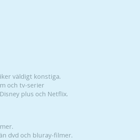
kunna
förbättra
hemsidans
funktionalitet
och
uppbyggnad,
baserat på
hur hemsidan
används.
ker väldigt konstiga.
Upplevelse
lm och tv-serier
För att vår
Disney plus och Netflix.
hemsida ska
prestera så
bra som
möjligt
under ditt
 mer.
besök. Om
n dvd och bluray-filmer.
du nekar de