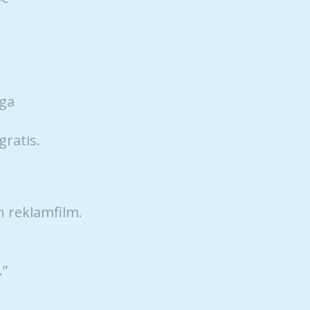
nga
gratis.
n reklamfilm.
…”