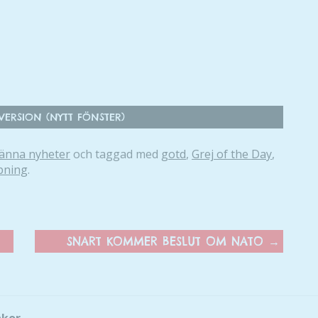
här kakorna
kommer viss
funktionalitet
att försvinna
från
hemsidan.
ERSION (NYTT FÖNSTER)
Marknadsföring
änna nyheter
och taggad med
gotd
,
Grej of the Day
,
Genom att dela
pning
.
med dig av dina
intressen och ditt
beteende när du
surfar ökar du
chansen att få se
SNART KOMMER BESLUT OM NATO
→
personligt
anpassat innehåll
och erbjudanden.
akor