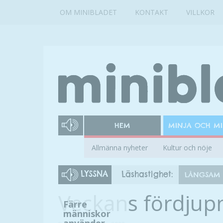
OM MINIBLADET
KONTAKT
VILLKOR
HEM
MINJA OCH M
Allmänna nyheter
Kultur och nöje
LYSSNA
Läshastighet:
LÅNGSAM
Veckans fördjup
Färre
människor