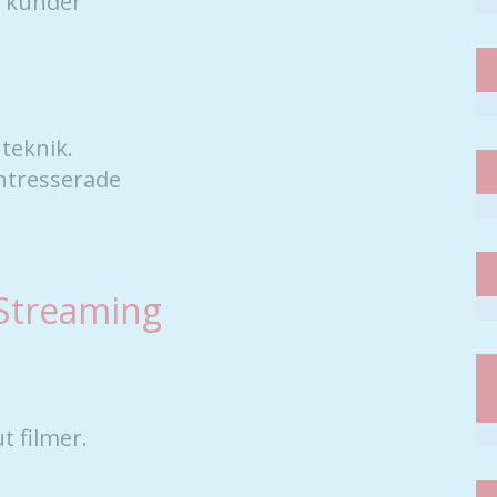
a kunder
teknik.
intresserade
 Streaming
t filmer.