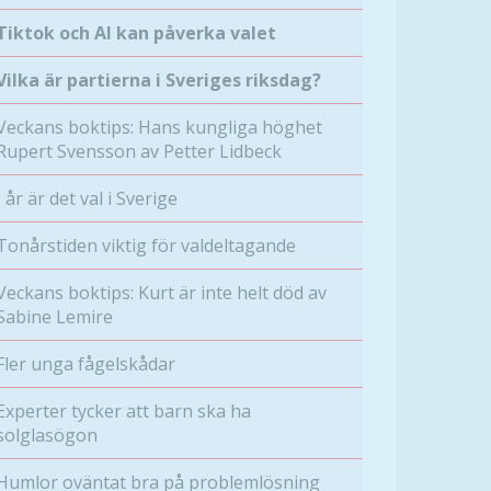
Tiktok och AI kan påverka valet
Vilka är partierna i Sveriges riksdag?
Veckans boktips: Hans kungliga höghet
Rupert Svensson av Petter Lidbeck
I år är det val i Sverige
Tonårstiden viktig för valdeltagande
Veckans boktips: Kurt är inte helt död av
Sabine Lemire
Fler unga fågelskådar
Experter tycker att barn ska ha
solglasögon
Humlor oväntat bra på problemlösning