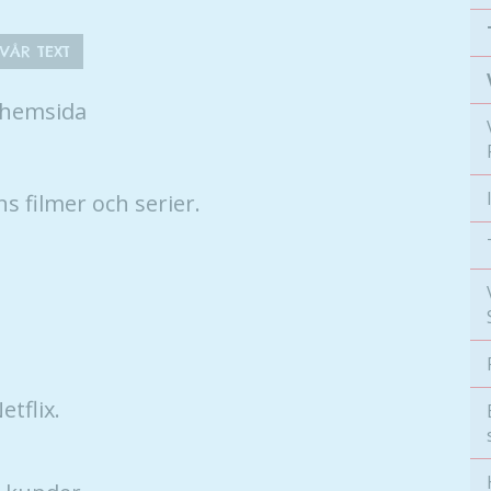
VÅR TEXT
r hemsida
s filmer och serier.
etflix.