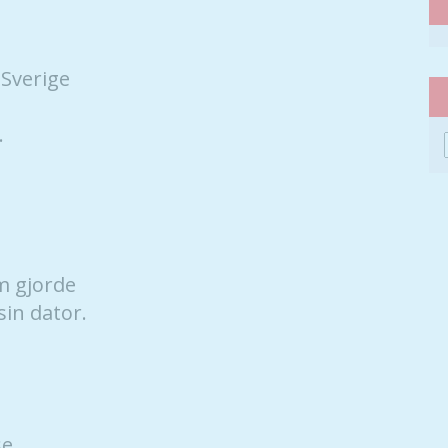
 Sverige
.
m gjorde
sin dator.
se