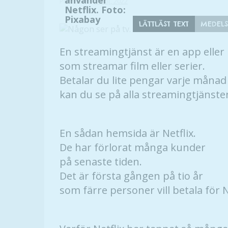
använder
Publicerad
9 maj, 2022
Netflix. Foto:
Pixabay
LÄTTLÄST TEXT
MEDELS
En streamingtjänst är en app elle
som streamar film eller serier.
Betalar du lite pengar varje månad
kan du se på alla streamingtjänsten
En sådan hemsida är Netflix.
De har förlorat många kunder
på senaste tiden.
Det är första gången på tio år
som färre personer vill betala för N