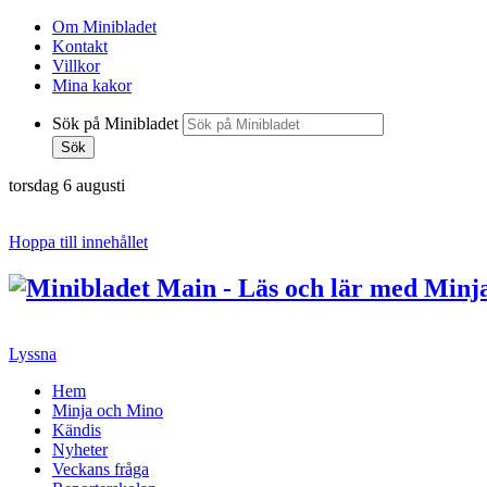
Om Minibladet
Kontakt
Villkor
Mina kakor
Sök på Minibladet
Sök
torsdag 6 augusti
Hoppa till innehållet
Lyssna
Hem
Minja och Mino
Kändis
Nyheter
Veckans fråga