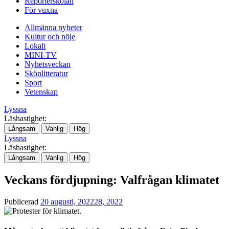
Reporterskolan
För vuxna
Allmänna nyheter
Kultur och nöje
Lokalt
MINI-TV
Nyhetsveckan
Skönlitteratur
Sport
Vetenskap
Lyssna
Läshastighet:
Långsam
Vanlig
Hög
Lyssna
Läshastighet:
Långsam
Vanlig
Hög
Veckans fördjupning: Valfrågan klimatet
Publicerad
20 augusti, 2022
28, 2022