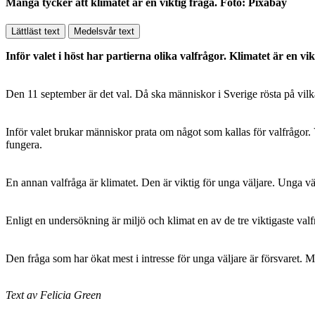
Många tycker att klimatet är en viktig fråga. Foto: Pixabay
Lättläst text
Medelsvår text
Inför valet i höst har partierna olika valfrågor. Klimatet är en v
Den 11 september är det val. Då ska människor i Sverige rösta på vil
Inför valet brukar människor prata om något som kallas för valfrågor. 
fungera.
En annan valfråga är klimatet. Den är viktig för unga väljare. Unga väl
Enligt en undersökning är miljö och klimat en av de tre viktigaste val
Den fråga som har ökat mest i intresse för unga väljare är försvaret. M
Text av Felicia Green