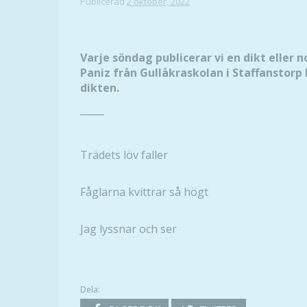
Publicerad
2 oktober, 2022
Varje söndag publicerar vi en dikt eller n
Paniz från Gullåkraskolan i Staffanstorp 
dikten.
_____
Trädets löv faller
Fåglarna kvittrar så högt
Jag lyssnar och ser
Dela: