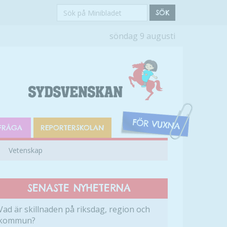
Sök
SÖK
på
söndag 9 augusti
Minibladet
FRÅGA
REPORTERSKOLAN
Vetenskap
SENASTE NYHETERNA
Vad är skillnaden på riksdag, region och
kommun?