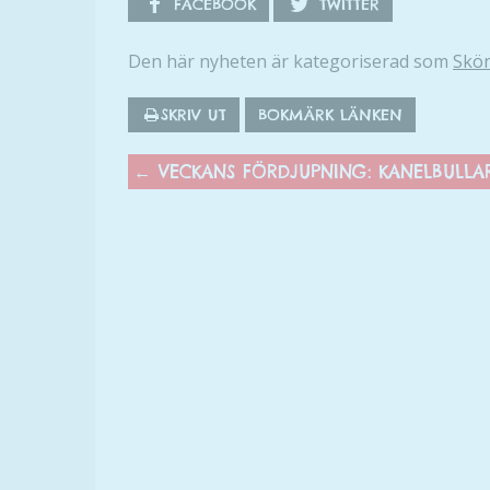
FACEBOOK
TWITTER
Den här nyheten är kategoriserad som
Skön
SKRIV UT
BOKMÄRK LÄNKEN
←
VECKANS FÖRDJUPNING: KANELBULLA