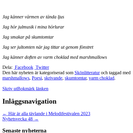
Jag känner värmen av tända ljus
Jag hör julmusik i mina hörlurar
Jag smakar på skumtomtar
Jag ser jultomten när jag tittar ut genom fönstret
Jag känner doften av varm choklad med marshmallows
Dela:
Facebook
Twitter
Den här nyheten är kategoriserad som
Skönlitteratur
och taggad med
marshmallows
,
Poesi
,
skrivande
,
skumtomtar
,
varm choklad
.
Skriv ut
Bokmärk länken
Inläggsnavigation
←
Här är alla tävlande i Melodifestivalen 2023
Nyhetsvecka 48
→
Senaste nyheterna