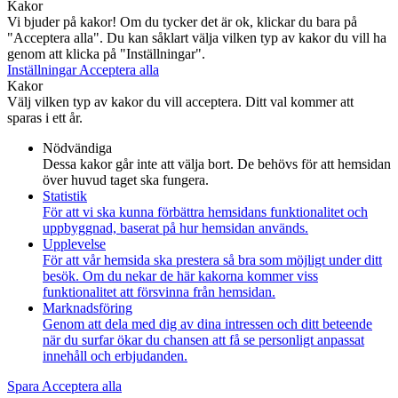
Kakor
Vi bjuder på kakor! Om du tycker det är ok, klickar du bara på
"Acceptera alla". Du kan såklart välja vilken typ av kakor du vill ha
genom att klicka på "Inställningar".
Inställningar
Acceptera alla
Kakor
Välj vilken typ av kakor du vill acceptera. Ditt val kommer att
sparas i ett år.
Nödvändiga
Dessa kakor går inte att välja bort. De behövs för att hemsidan
över huvud taget ska fungera.
Statistik
För att vi ska kunna förbättra hemsidans funktionalitet och
uppbyggnad, baserat på hur hemsidan används.
Upplevelse
För att vår hemsida ska prestera så bra som möjligt under ditt
besök. Om du nekar de här kakorna kommer viss
funktionalitet att försvinna från hemsidan.
Marknadsföring
Genom att dela med dig av dina intressen och ditt beteende
när du surfar ökar du chansen att få se personligt anpassat
innehåll och erbjudanden.
Spara
Acceptera alla