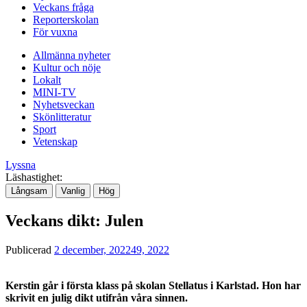
Veckans fråga
Reporterskolan
För vuxna
Allmänna nyheter
Kultur och nöje
Lokalt
MINI-TV
Nyhetsveckan
Skönlitteratur
Sport
Vetenskap
Lyssna
Läshastighet:
Långsam
Vanlig
Hög
Veckans dikt: Julen
Publicerad
2 december, 2022
49, 2022
Kerstin går i första klass på skolan Stellatus i Karlstad. Hon har
skrivit en julig dikt utifrån våra sinnen.