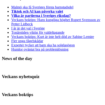
Malmö ska få Sveriges första barnstadsdel
Tiktok och AI kan påverka valet
Vilka är partierna i Sveriges riksdag?
Veckans boktips: Hans kungliga höghet Rupert Svensson av
Petter Lidbeck
I år är det val i Sverige
Tonårstiden viktig för valdeltagande
Veckans boktips: Kurt är inte helt död av Sabine Lemire
Fler unga fågelskådar
Experter tycker att barn ska ha solglasögon
Humlor oväntat bra på problemlösning
News of the day
Veckans nyhetsquiz
Veckans boktips