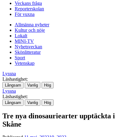
Veckans fråga
Reporterskolan
För vuxna
Allmänna nyheter
Kultur och nöje
Lokalt
MINI-TV
Nyhetsveckan
Skönlitteratur
Sport
Vetenskap
Lyssna
Läshastighet:
Långsam
Vanlig
Hög
Lyssna
Läshastighet:
Långsam
Vanlig
Hög
Tre nya dinosauriearter upptäckta i
Skåne