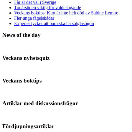
I år är det val i Sverige
Tonårstiden viktig för valdeltagande
Veckans boktips: Kurt är inte helt död av Sabine Lemire
Fler unga fågelskådar
Experter tycker att barn ska ha solglasögon
News of the day
Veckans nyhetsquiz
Veckans boktips
Artiklar med diskussionsfrågor
Fördjupningsartiklar