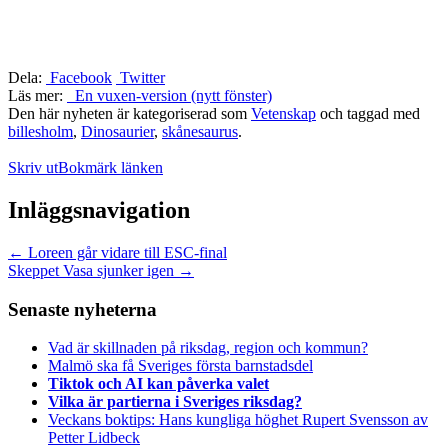
Dela:
Facebook
Twitter
Läs mer:
En vuxen-version (nytt fönster)
Den här nyheten är kategoriserad som
Vetenskap
och taggad med
billesholm
,
Dinosaurier
,
skånesaurus
.
Skriv ut
Bokmärk länken
Inläggsnavigation
←
Loreen går vidare till ESC-final
Skeppet Vasa sjunker igen
→
Senaste nyheterna
Vad är skillnaden på riksdag, region och kommun?
Malmö ska få Sveriges första barnstadsdel
Tiktok och AI kan påverka valet
Vilka är partierna i Sveriges riksdag?
Veckans boktips: Hans kungliga höghet Rupert Svensson av
Petter Lidbeck