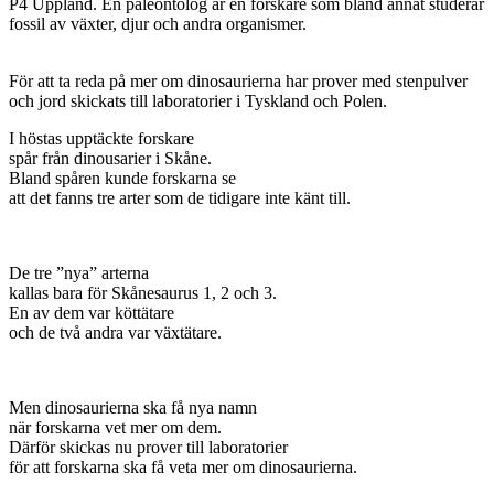
P4 Uppland. En paleontolog är en forskare som bland annat studerar
fossil av växter, djur och andra organismer.
För att ta reda på mer om dinosaurierna har prover med stenpulver
och jord skickats till laboratorier i Tyskland och Polen.
I höstas upptäckte forskare
spår från dinousarier i Skåne.
Bland spåren kunde forskarna se
att det fanns tre arter som de tidigare inte känt till.
De tre ”nya” arterna
kallas bara för Skånesaurus 1, 2 och 3.
En av dem var köttätare
och de två andra var växtätare.
Men dinosaurierna ska få nya namn
när forskarna vet mer om dem.
Därför skickas nu prover till laboratorier
för att forskarna ska få veta mer om dinosaurierna.