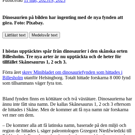
Publicerad
11 maj, 2023
19, 2023
Dinosaurien på bilden har ingenting med de nya fynden att
göra. Foto: Pixabay.
Lättläst text
Medelsvår text
I höstas upptäcktes spår från dinosaurier i den skånska orten
Billesholm. Tre nya arter är nu upptäckta och de heter för
tillfället Skånesaurus 1, 2 och 3.
Förra året
skrev Minibladet om dinosauriefynden som hittades i
Billesholm
utanför Helsingborg. Totalt hittade forskarna 8 000 fynd
som tillsammans väger fyra ton.
Bland fynden finns en köttätare och två växtätare. Dinosaurierna har
ännu inte fått sina namn. De kallas Skånesaurus 1, 2 och 3 eftersom
de hittades i Skåne. Men de kommer att få nya namn när forskarna
vet mer om dem.
– De kommer alla att få latinska namn, baserade på den miljö och
region de hittades i, säger paleontologen Grzegorz Niedźwiedzki till