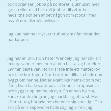
och börjar sen jobba på kontoret, sjukhuset, med
gamla eller med barn. Vi jobbar tills vi är helt
nedslitna och sen är det någon som jobbar med
oss. Vi dör eller blir avlivade.
Jag kan hamna i mycket trubbel om nån hittar den
här lappen.
Jag har en BFF. Hon heter Wendely. Jag har såklart
många vänner men hon är den bästa jag har. Hon
var
min bästa vän. Hon klarade inte ett matteprov
och blev borttagen. När hon kom tillbaka hade dom
byggt om henne. Det är exakt lika hemskt som det
låter. Dom hade särat på alla hennes kroppsdelar
och byggt upp henne på nytt. En annan hjärna,
kanske andra fingrar. Jag märkte inget först. Men
efter ett tag började hon betedde sig konstigt. Och
sen på en sleepover vi hade såg jag ärren. Jag