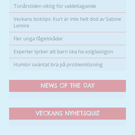
du nekar de
Tonårstiden viktig för valdeltagande
här kakorna
kommer viss
Veckans boktips: Kurt är inte helt död av Sabine
funktionalitet
Lemire
att försvinna
från
Fler unga fågelskådar
hemsidan.
Experter tycker att barn ska ha solglasögon
Marknadsföring
Humlor oväntat bra på problemlösning
Genom att dela
med dig av dina
intressen och ditt
NEWS OF THE DAY
beteende när du
surfar ökar du
chansen att få se
personligt
VECKANS NYHETSQUIZ
anpassat innehåll
och erbjudanden.