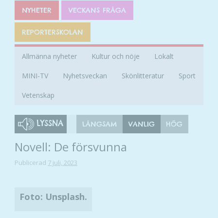
NYHETER
VECKANS FRÅGA
REPORTERSKOLAN
Allmänna nyheter
Kultur och nöje
Lokalt
MINI-TV
Nyhetsveckan
Skönlitteratur
Sport
Vetenskap
LYSSNA
LÅNGSAM
VANLIG
HÖG
Novell: De försvunna
Publicerad
7 juli, 2023
Foto: Unsplash.