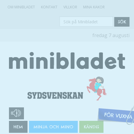
OM MINIBLADET
KONTAKT
VILLKOR
MINA KAKOR
Sök
SÖK
på
fredag 7 augusti
Minibladet
HEM
MINJA OCH MINO
KÄNDIS