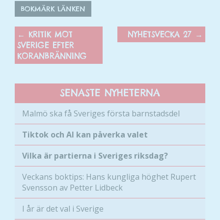
För att vi ska
BOKMÄRK LÄNKEN
kunna
förbättra
←
KRITIK MOT
NYHETSVECKA 27
→
hemsidans
SVERIGE EFTER
funktionalitet
KORANBRÄNNING
och
uppbyggnad,
baserat på
SENASTE NYHETERNA
hur hemsidan
används.
Malmö ska få Sveriges första barnstadsdel
Tiktok och AI kan påverka valet
Upplevelse
För att vår
Vilka är partierna i Sveriges riksdag?
hemsida ska
prestera så
Veckans boktips: Hans kungliga höghet Rupert
bra som
Svensson av Petter Lidbeck
möjligt
under ditt
I år är det val i Sverige
besök. Om