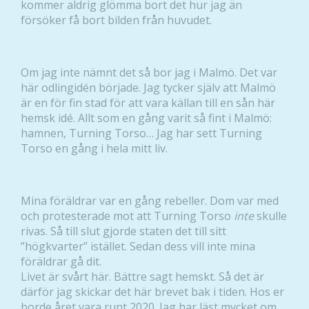
kommer aldrig glömma bort det hur jag än
försöker få bort bilden från huvudet.
Om jag inte nämnt det så bor jag i Malmö. Det var
här odlingidén började. Jag tycker själv att Malmö
är en för fin stad för att vara källan till en sån här
hemsk idé. Allt som en gång varit så fint i Malmö:
hamnen, Turning Torso… Jag har sett Turning
Torso en gång i hela mitt liv.
Mina föräldrar var en gång rebeller. Dom var med
och protesterade mot att Turning Torso
inte
skulle
rivas. Så till slut gjorde staten det till sitt
”högkvarter” istället. Sedan dess vill inte mina
föräldrar gå dit.
Livet är svårt här. Bättre sagt hemskt. Så det är
därför jag skickar det här brevet bak i tiden. Hos er
borde året vara runt 2020. Jag har läst mycket om