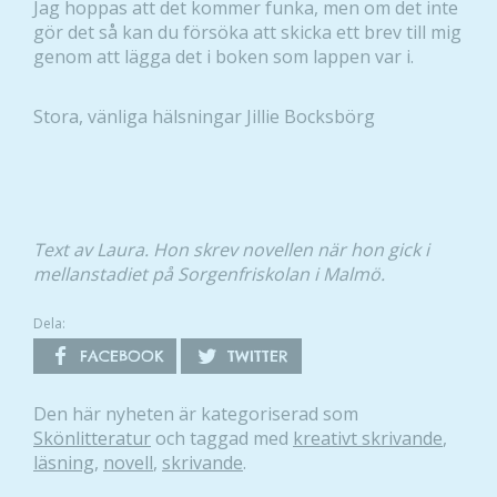
Jag hoppas att det kommer funka, men om det inte
gör det så kan du försöka att skicka ett brev till mig
genom att lägga det i boken som lappen var i.
Stora, vänliga hälsningar Jillie Bocksbörg
Nödvändiga
Dessa kakor
Text av Laura. Hon skrev novellen när hon gick i
går inte att
mellanstadiet på Sorgenfriskolan i Malmö.
välja bort. De
behövs för
Dela:
att hemsidan
FACEBOOK
TWITTER
över huvud
taget ska
fungera.
Den här nyheten är kategoriserad som
Skönlitteratur
och taggad med
kreativt skrivande
,
läsning
,
novell
,
skrivande
.
Statistik