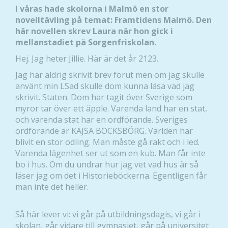
I våras hade skolorna i Malmö en stor
novelltävling på temat: Framtidens Malmö. Den
här novellen skrev Laura när hon gick i
mellanstadiet på Sorgenfriskolan.
Hej. Jag heter Jillie. Här är det år 2123.
Jag har aldrig skrivit brev förut men om jag skulle
använt min LSad skulle dom kunna läsa vad jag
skrivit. Staten. Dom har tagit över Sverige som
myror tar över ett äpple. Varenda land har en stat,
och varenda stat har en ordförande. Sveriges
ordförande är KAJSA BOCKSBÖRG. Världen har
blivit en stor odling. Man måste gå rakt och i led.
Varenda lägenhet ser ut som en kub. Man får inte
bo i hus. Om du undrar hur jag vet vad hus är så
läser jag om det i Historieböckerna. Egentligen får
man inte det heller.
Så här lever vi: vi går på utbildningsdagis, vi går i
skolan, går vidare till gymnasiet, går på universitet