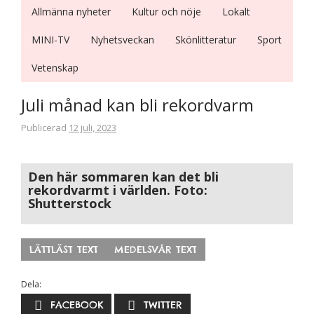
Allmänna nyheter
Kultur och nöje
Lokalt
MINI-TV
Nyhetsveckan
Skönlitteratur
Sport
Vetenskap
Nödvändiga
Juli månad kan bli rekordvarm
Dessa kakor
går inte att
Publicerad
12 juli, 2023
välja bort. De
behövs för
att hemsidan
Den här sommaren kan det bli
över huvud
rekordvarmt i världen. Foto:
taget ska
Shutterstock
fungera.
LÄTTLÄST TEXT
MEDELSVÅR TEXT
Statistik
För att vi ska
Dela:
kunna
FACEBOOK
TWITTER
förbättra