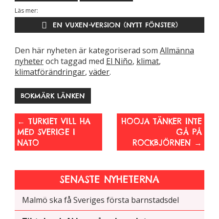
hemsidans
Läs mer:
funktionalitet
EN VUXEN-VERSION (NYTT FÖNSTER)
och
uppbyggnad,
baserat på
Den här nyheten är kategoriserad som
Allmänna
hur hemsidan
nyheter
och taggad med
El Niño
,
klimat
,
används.
klimatförändringar
,
väder
.
BOKMÄRK LÄNKEN
Upplevelse
För att vår
←
TURKIET VILL HA
HOOJA TÄNKER INTE
hemsida ska
MED SVERIGE I
GÅ PÅ
prestera så
NATO
ROCKBJÖRNEN
→
bra som
möjligt
under ditt
SENASTE NYHETERNA
besök. Om
du nekar de
Malmö ska få Sveriges första barnstadsdel
här kakorna
kommer viss