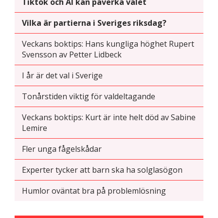
Tiktok och AI kan påverka valet
funktionalitet
att försvinna
Vilka är partierna i Sveriges riksdag?
från
hemsidan.
Veckans boktips: Hans kungliga höghet Rupert
Svensson av Petter Lidbeck
Marknadsföring
I år är det val i Sverige
Genom att dela
med dig av dina
Tonårstiden viktig för valdeltagande
intressen och ditt
beteende när du
Veckans boktips: Kurt är inte helt död av Sabine
surfar ökar du
Lemire
chansen att få se
personligt
Fler unga fågelskådar
anpassat innehåll
och erbjudanden.
Experter tycker att barn ska ha solglasögon
Humlor oväntat bra på problemlösning