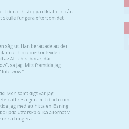
 i tiden och stoppa diktatorn från
t skulle fungera eftersom det
 såg ut. Han berättade att det
akten och människor levde i
ll av AI och robotar, där
w”, sa jag. Mitt framtida jag
 “Inte wow.”
id. Men samtidigt var jag
heten att resa genom tid och rum.
tida jag med att hitta en lösning
 började utforska olika alternativ
e kunna fungera.