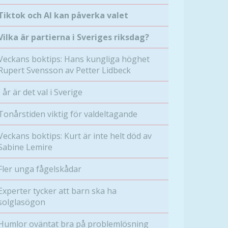
Tiktok och AI kan påverka valet
Vilka är partierna i Sveriges riksdag?
Veckans boktips: Hans kungliga höghet
Rupert Svensson av Petter Lidbeck
I år är det val i Sverige
Tonårstiden viktig för valdeltagande
Veckans boktips: Kurt är inte helt död av
Sabine Lemire
Fler unga fågelskådar
Experter tycker att barn ska ha
solglasögon
Humlor oväntat bra på problemlösning