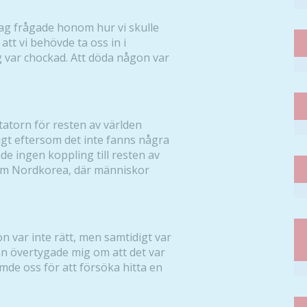
Jag frågade honom hur vi skulle
tt vi behövde ta oss in i
 var chockad. Att döda någon var
ktatorn för resten av världen
ligt eftersom det inte fanns några
e ingen koppling till resten av
som Nordkorea, där människor
on var inte rätt, men samtidigt var
Han övertygade mig om att det var
mde oss för att försöka hitta en