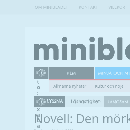
OM MINIBLADET
KONTAKT
VILLKOR
F
HEM
MINJA OCH M
o
t
Allmänna nyheter
Kultur och nöje
o
:
P
LYSSNA
Läshastighet:
LÅNGSAM
i
x
Novell: Den mör
a
b
a