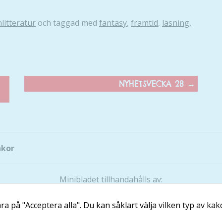
att försvinna
från
litteratur
och taggad med
fantasy
,
framtid
,
läsning
,
hemsidan.
Marknadsföring
Genom att dela
med dig av dina
NYHETSVECKA 28
→
intressen och ditt
beteende när du
surfar ökar du
chansen att få se
personligt
akor
anpassat innehåll
och erbjudanden.
Minibladet tillhandahålls av:
Läs och Lär McShane Education AB
a på "Acceptera alla". Du kan såklart välja vilken typ av kako
Ansvarig utgivare: Maria McShane
Kontakt