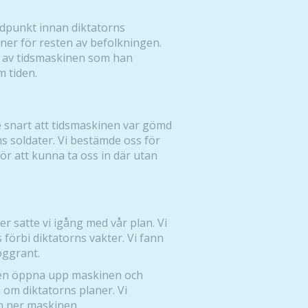
 tidpunkt innan diktatorns
er för resten av befolkningen.
el av tidsmaskinen som han
m tiden.
te snart att tidsmaskinen var gömd
s soldater. Vi bestämde oss för
 för att kunna ta oss in där utan
er satte vi igång med vår plan. Vi
s förbi diktatorns vakter. Vi fann
oggrant.
ligen öppna upp maskinen och
 om diktatorns planer. Vi
n ner maskinen.