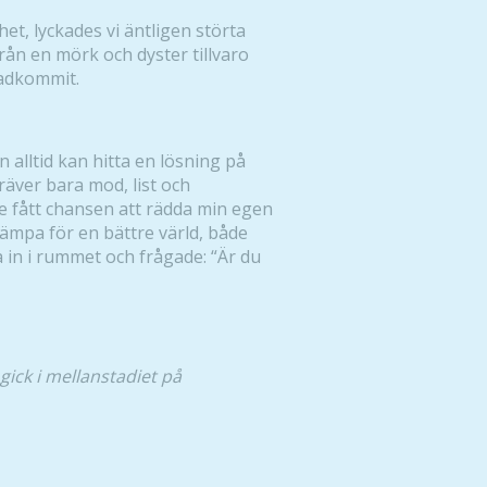
funktionalitet
et, lyckades vi äntligen störta
och
rån en mörk och dyster tillvaro
uppbyggnad,
tadkommit.
baserat på
hur hemsidan
används.
an alltid kan hitta en lösning på
räver bara mod, list och
Upplevelse
de fått chansen att rädda min egen
kämpa för en bättre värld, både
För att vår
 in i rummet och frågade: “Är du
hemsida ska
prestera så
bra som
möjligt
under ditt
gick i mellanstadiet på
besök. Om
du nekar de
här kakorna
kommer viss
funktionalitet