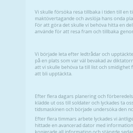
Vi skulle försöka resa tillbaka i tiden till en
maktövertagande och avslöja hans onda plan
För att göra det skulle vi behöva hitta en d
använde för att resa fram och tillbaka geno
Vi började leta efter ledtrådar och upptäck
på en plats som var väl bevakad av diktatorn
att vi skulle behöva ta till list och smidighet
att bli upptäckta.
Efter flera dagars planering och förberedels
klädde ut oss till soldater och lyckades ta os
tidsmaskinen och började undersöka den n
Efter flera timmars arbete lyckades vi änt
hittade en avancerad dator med information
kopierade all information och stängde seda