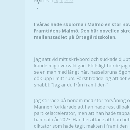
y
Publicerad
14 juli, 2023
.
I våras hade skolorna i Malmö en stor no
Framtidens Malmö. Den här novellen skre
mellanstadiet på Örtagårdsskolan.
Jag satt vid mitt skrivbord och suckade djupt
kände mig överväldigad. Plötsligt hörde jag 
se en man med långt hår, hasselbruna ögon 
dök upp i mitt rum. Först trodde jag att de
snabbt: ”Jag är du från framtiden.”
Jag stirrade på honom med stor förvåning 
Mannen förklarade att han hade rest tillbaka
partikelaccelerator, men att han hade tappa
hamnat i år 2023. Han berättade att han beh
diktator som hade tagit makten i framtiden.