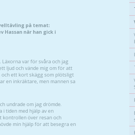
velltävling på temat:
v Hassan när han gick i
. Läxorna var för svåra och jag
ett ljud och vände mig om för att
och ett kort skägg som plötsligt
t var en inkräktare, men mannen sa
och undrade om jag drömde.
 i tiden med hjälp av en
t kontrollen över resan och
övde min hjälp för att besegra en