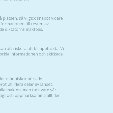
å platsen, så vi gick snabbt vidare
informationen till resten av
Nödvändiga
de diktatorns maktbas.
Dessa kakor
går inte att
välja bort. De
behövs för
an att riskera att bli upptäckta. Vi
att hemsidan
prida informationen och skickade
över huvud
taget ska
fungera.
t fler människor började
öt ut i flera delar av landet.
Statistik
ålla makten, men tack vare vår
För att vi ska
tigt och uppmärksamma allt fler
kunna
förbättra
hemsidans