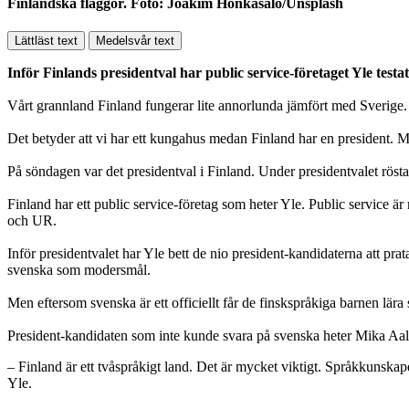
Finländska flaggor. Foto: Joakim Honkasalo/Unsplash
Lättläst text
Medelsvår text
Inför Finlands presidentval har public service-företaget Yle test
Vårt grannland Finland fungerar lite annorlunda jämfört med Sverige.
Det betyder att vi har ett kungahus medan Finland har en president. Me
På söndagen var det presidentval i Finland. Under presidentvalet röst
Finland har ett public service-företag som heter Yle. Public service är
och UR.
Inför presidentvalet har Yle bett de nio president-kandidaterna att pr
svenska som modersmål.
Men eftersom svenska är ett officiellt får de finskspråkiga barnen lära
President-kandidaten som inte kunde svara på svenska heter Mika Aaltol
– Finland är ett tvåspråkigt land. Det är mycket viktigt. Språkkunska
Yle.