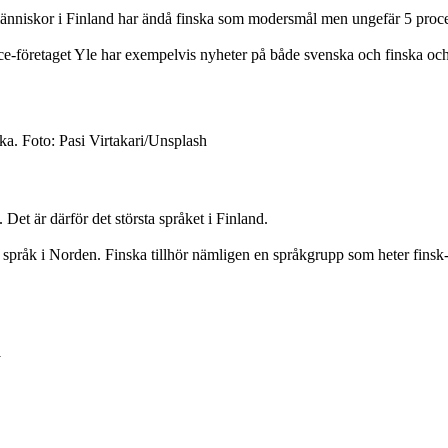
 människor i Finland har ändå finska som modersmål men ungefär 5 pro
ice-företaget Yle har exempelvis nyheter på både svenska och finska och 
ka. Foto: Pasi Virtakari/Unsplash
et är därför det största språket i Finland.
a språk i Norden. Finska tillhör nämligen en språkgrupp som heter fins
y