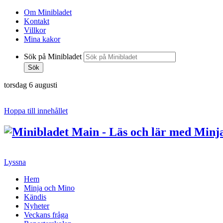
Om Minibladet
Kontakt
Villkor
Mina kakor
Sök på Minibladet
Sök
torsdag 6 augusti
Hoppa till innehållet
Lyssna
Hem
Minja och Mino
Kändis
Nyheter
Veckans fråga