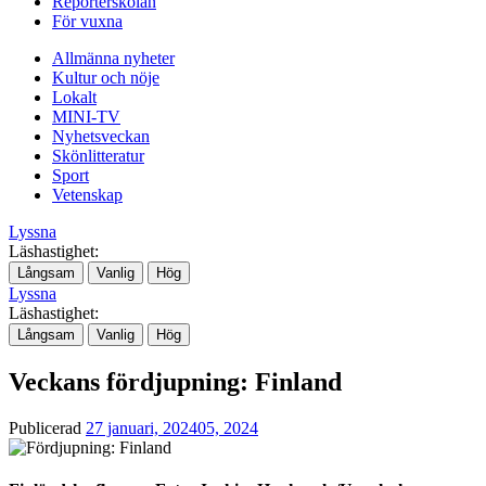
Reporterskolan
För vuxna
Allmänna nyheter
Kultur och nöje
Lokalt
MINI-TV
Nyhetsveckan
Skönlitteratur
Sport
Vetenskap
Lyssna
Läshastighet:
Långsam
Vanlig
Hög
Lyssna
Läshastighet:
Långsam
Vanlig
Hög
Veckans fördjupning: Finland
Publicerad
27 januari, 2024
05, 2024