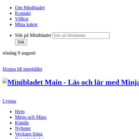
Om Minibladet
Kontakt
Villkor
Mina kakor
Sök på Minibladet
Sök
söndag 9 augusti
Hoppa till innehållet
Lyssna
Hem
Minja och Mino
Kändis
Nyheter
Veckans fråga