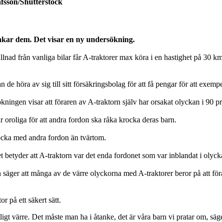
afsson/Shutterstock
sakar dem. Det visar en ny undersökning.
killnad från vanliga bilar får A-traktorer max köra i en hastighet på 30 
 höra av sig till sitt försäkringsbolag för att få pengar för att exempe
ingen visar att föraren av A-traktorn själv har orsakat olyckan i 90 pr
r oroliga för att andra fordon ska råka krocka deras barn.
krocka med andra fordon än tvärtom.
t betyder att A-traktorn var det enda fordonet som var inblandat i olyc
n säger att många av de värre olyckorna med A-traktorer beror på att för
or på ett säkert sätt.
tligt värre. Det måste man ha i åtanke, det är våra barn vi pratar om, sä