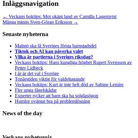
Inläggsnavigation
←
Veckans boktips: Mot okänt land av Camilla Lagerqvist
Många minns Sven-Göran Eriksson
→
Senaste nyheterna
Malmö ska få Sveriges första barnstadsdel
Tiktok och AI kan påverka valet
Vilka är partierna i Sveriges riksdag?
Veckans boktips: Hans kungliga höghet Rupert Svensson av
Petter Lidbeck
I år är det val i Sverige
Tonårstiden viktig för valdeltagande
Veckans boktips: Kurt är inte helt död av Sabine Lemire
Fler unga fågelskådar
Experter tycker att barn ska ha solglasögon
Humlor oväntat bra på problemlösning
News of the day
Veckans nyhetsquiz