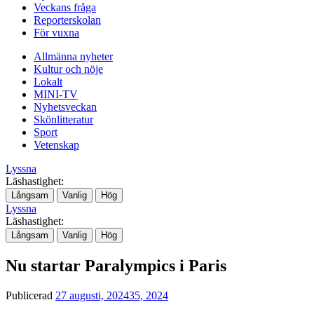
Veckans fråga
Reporterskolan
För vuxna
Allmänna nyheter
Kultur och nöje
Lokalt
MINI-TV
Nyhetsveckan
Skönlitteratur
Sport
Vetenskap
Lyssna
Läshastighet:
Långsam
Vanlig
Hög
Lyssna
Läshastighet:
Långsam
Vanlig
Hög
Nu startar Paralympics i Paris
Publicerad
27 augusti, 2024
35, 2024