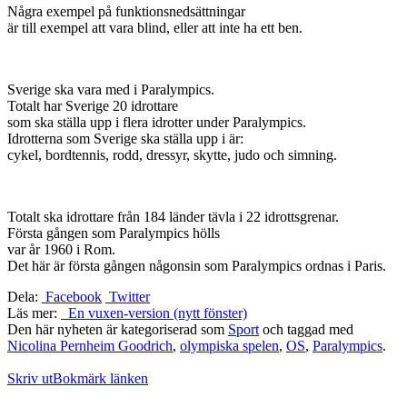
Några exempel på funktionsnedsättningar
är till exempel att vara blind, eller att inte ha ett ben.
Sverige ska vara med i Paralympics.
Totalt har Sverige 20 idrottare
som ska ställa upp i flera idrotter under Paralympics.
Idrotterna som Sverige ska ställa upp i är:
cykel, bordtennis, rodd, dressyr, skytte, judo och simning.
Totalt ska idrottare från 184 länder tävla i 22 idrottsgrenar.
Första gången som Paralympics hölls
var år 1960 i Rom.
Det här är första gången någonsin som Paralympics ordnas i Paris.
Dela:
Facebook
Twitter
Läs mer:
En vuxen-version (nytt fönster)
Den här nyheten är kategoriserad som
Sport
och taggad med
Nicolina Pernheim Goodrich
,
olympiska spelen
,
OS
,
Paralympics
.
Skriv ut
Bokmärk länken