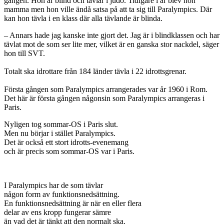
gången. Hon är blind och tävlar i judo. Tidigare i år blev hon
mamma men hon ville ändå satsa på att ta sig till Paralympics. Där
kan hon tävla i en klass där alla tävlande är blinda.
– Annars hade jag kanske inte gjort det. Jag är i blindklassen och har
tävlat mot de som ser lite mer, vilket är en ganska stor nackdel, säger
hon till SVT.
Totalt ska idrottare från 184 länder tävla i 22 idrottsgrenar.
Första gången som Paralympics arrangerades var år 1960 i Rom.
Det här är första gången någonsin som Paralympics arrangeras i
Paris.
Nyligen tog sommar-OS i Paris slut.
Men nu börjar i stället Paralympics.
Det är också ett stort idrotts-evenemang
och är precis som sommar-OS var i Paris.
I Paralympics har de som tävlar
någon form av funktionsnedsättning.
En funktionsnedsättning är när en eller flera
delar av ens kropp fungerar sämre
än vad det är tänkt att den normalt ska.