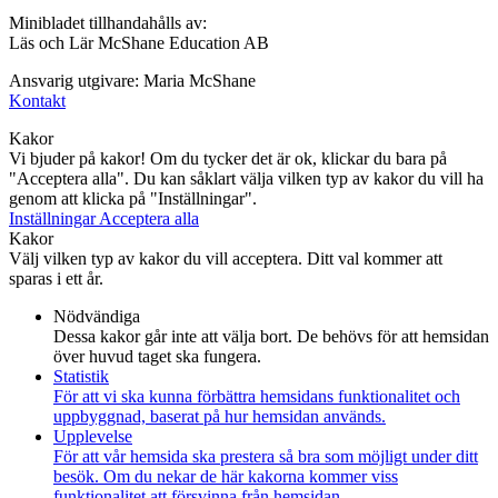
Minibladet tillhandahålls av:
Läs och Lär McShane Education AB
Ansvarig utgivare: Maria McShane
Kontakt
Kakor
Vi bjuder på kakor! Om du tycker det är ok, klickar du bara på
"Acceptera alla". Du kan såklart välja vilken typ av kakor du vill ha
genom att klicka på "Inställningar".
Inställningar
Acceptera alla
Kakor
Välj vilken typ av kakor du vill acceptera. Ditt val kommer att
sparas i ett år.
Nödvändiga
Dessa kakor går inte att välja bort. De behövs för att hemsidan
över huvud taget ska fungera.
Statistik
För att vi ska kunna förbättra hemsidans funktionalitet och
uppbyggnad, baserat på hur hemsidan används.
Upplevelse
För att vår hemsida ska prestera så bra som möjligt under ditt
besök. Om du nekar de här kakorna kommer viss
funktionalitet att försvinna från hemsidan.