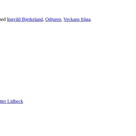
med
Ingvild Bjerkeland
,
Odjuren
,
Veckans fråga
.
tter Lidbeck