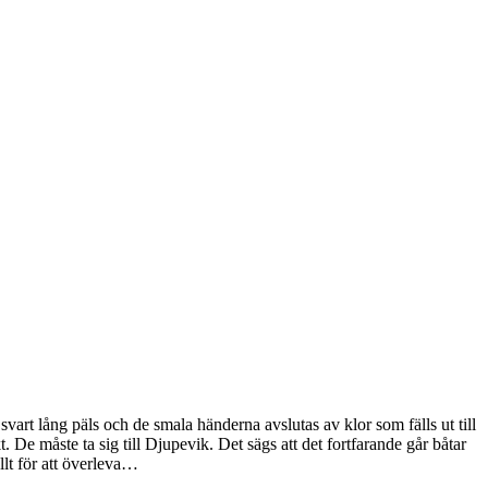
vart lång päls och de smala händerna avslutas av klor som fälls ut till
. De måste ta sig till Djupevik. Det sägs att det fortfarande går båtar
allt för att överleva…