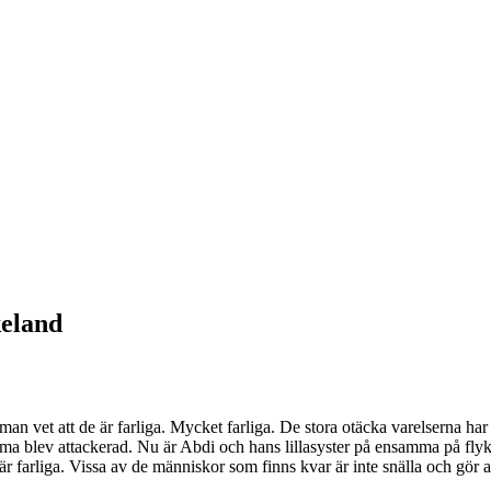
keland
 vet att de är farliga. Mycket farliga. De stora otäcka varelserna har s
amma blev attackerad. Nu är Abdi och hans lillasyster på ensamma på flykt
m är farliga. Vissa av de människor som finns kvar är inte snälla och gör 