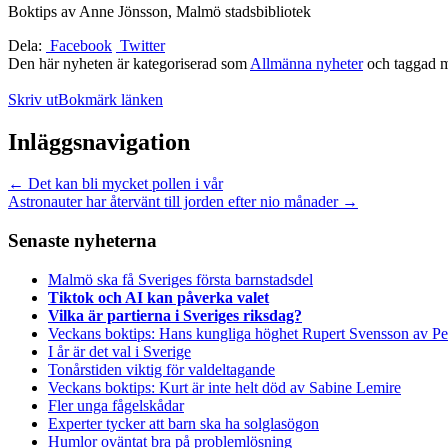
Boktips av Anne Jönsson, Malmö stadsbibliotek
Dela:
Facebook
Twitter
Den här nyheten är kategoriserad som
Allmänna nyheter
och taggad 
Skriv ut
Bokmärk länken
Inläggsnavigation
←
Det kan bli mycket pollen i vår
Astronauter har återvänt till jorden efter nio månader
→
Senaste nyheterna
Malmö ska få Sveriges första barnstadsdel
Tiktok och AI kan påverka valet
Vilka är partierna i Sveriges riksdag?
Veckans boktips: Hans kungliga höghet Rupert Svensson av Pe
I år är det val i Sverige
Tonårstiden viktig för valdeltagande
Veckans boktips: Kurt är inte helt död av Sabine Lemire
Fler unga fågelskådar
Experter tycker att barn ska ha solglasögon
Humlor oväntat bra på problemlösning