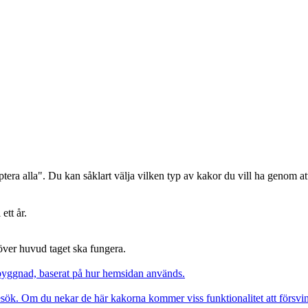
era alla". Du kan såklart välja vilken typ av kakor du vill ha genom att
ett år.
 över huvud taget ska fungera.
pbyggnad, baserat på hur hemsidan används.
besök. Om du nekar de här kakorna kommer viss funktionalitet att försv