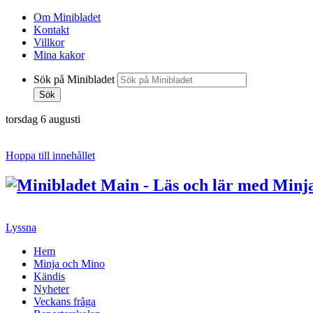
Om Minibladet
Kontakt
Villkor
Mina kakor
Sök på Minibladet
Sök
torsdag 6 augusti
Hoppa till innehållet
Lyssna
Hem
Minja och Mino
Kändis
Nyheter
Veckans fråga