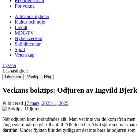
Reporterskolan
För vuxna
Allmänna nyheter
Kultur och nöje
Lokalt
MINI-TV
Nyhetsveckan
Skönlitteratur
Sport
Vetenskap
Lyssna
Läshastighet:
Långsam
Vanlig
Hög
Veckans boktips: Odjuren av Ingvild Bjer
Publicerad
17 mars, 2025
11, 2025
När odjuren kom förändrades allt. Man vet inte var de kom ifrån men man
långa svärd när de går till anfall. Allt detta har Abdi själv sett när m
därifrån. Under flykten blir det tydligt att det inte bara är odjuren so