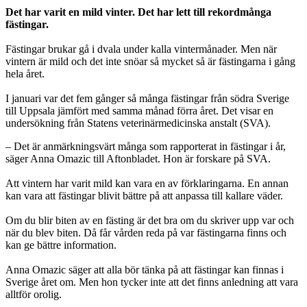
Det har varit en mild vinter. Det har lett till rekordmånga
fästingar.
Fästingar brukar gå i dvala under kalla vintermånader. Men när
vintern är mild och det inte snöar så mycket så är fästingarna i gång
hela året.
I januari var det fem gånger så många fästingar från södra Sverige
till Uppsala jämfört med samma månad förra året. Det visar en
undersökning från Statens veterinärmedicinska anstalt (SVA).
– Det är anmärkningsvärt många som rapporterat in fästingar i år,
säger Anna Omazic till Aftonbladet. Hon är forskare på SVA.
Att vintern har varit mild kan vara en av förklaringarna. En annan
kan vara att fästingar blivit bättre på att anpassa till kallare väder.
Om du blir biten av en fästing är det bra om du skriver upp var och
när du blev biten. Då får vården reda på var fästingarna finns och
kan ge bättre information.
Anna Omazic säger att alla bör tänka på att fästingar kan finnas i
Sverige året om. Men hon tycker inte att det finns anledning att vara
alltför orolig.