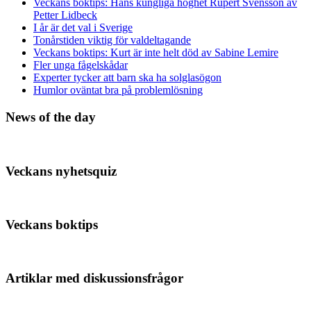
Veckans boktips: Hans kungliga höghet Rupert Svensson av
Petter Lidbeck
I år är det val i Sverige
Tonårstiden viktig för valdeltagande
Veckans boktips: Kurt är inte helt död av Sabine Lemire
Fler unga fågelskådar
Experter tycker att barn ska ha solglasögon
Humlor oväntat bra på problemlösning
News of the day
Veckans nyhetsquiz
Veckans boktips
Artiklar med diskussionsfrågor