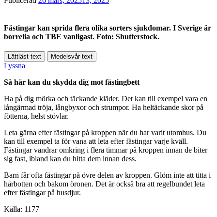
Publicerad
26 mars, 2025
13, 2025
Fästingar kan sprida flera olika sorters sjukdomar. I Sverige är
borrelia och TBE vanligast. Foto: Shutterstock.
Lättläst text
Medelsvår text
Lyssna
Så här kan du skydda dig mot fästingbett
Ha på dig mörka och täckande kläder. Det kan till exempel vara en
långärmad tröja, långbyxor och strumpor. Ha heltäckande skor på
fötterna, helst stövlar.
Leta gärna efter fästingar på kroppen när du har varit utomhus. Du
kan till exempel ta för vana att leta efter fästingar varje kväll.
Fästingar vandrar omkring i flera timmar på kroppen innan de biter
sig fast, ibland kan du hitta dem innan dess.
Barn får ofta fästingar på övre delen av kroppen. Glöm inte att titta i
hårbotten och bakom öronen. Det är också bra att regelbundet leta
efter fästingar på husdjur.
Källa: 1177