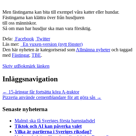
Men fästingarna kan bita till exempel våra katter eller hundar.
Fästingarna kan klättra över från husdjuren
till oss människor.
Så om man har husdjur ska man vara försiktig.
Dela:
Facebook
Twitter
Läs mer:
En vuxen-version (nytt fönster)
Den här nyheten är kategoriserad som
Allmänna nyheter
och taggad
med
Fästingar
,
TBE
.
Skriv ut
Bokmärk länken
Inläggsnavigation
←
15-åringar får fortsätta köra A-traktor
Pizzeria använde cementblandare för att göra sås
→
Senaste nyheterna
Malmö ska få Sveriges första barnstadsdel
Tiktok och AI kan påverka valet
Vilka är partierna i Sveriges riksdag?