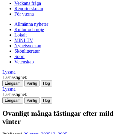
Veckans fråga
Reporterskolan
För vuxna
Allmänna nyheter
Kultur och nöje
Lokalt
MINI-TV
Nyhetsveckan
Skönlitteratur
Sport
Vetenskap
Lyssna
Läshastighet:
Långsam
Vanlig
Hög
Lyssna
Läshastighet:
Långsam
Vanlig
Hög
Ovanligt många fästingar efter mild
vinter