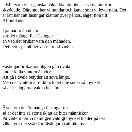
– Eftersom vi är ganska påklädda utomhus är vi människor
skyddade. Däremot har vi hundar och katter som vi lever nära. Det
är lätt hänt att fästingar klättrar över på oss, säger hon till
Aftonbladet.
I januari månad i år
var det många fler fästingar
än vad det brukar vara den månaden.
Det beror på att det var en mild vinter.
Fästingar brukar nämligen gå i dvala
under kalla vintermånader.
Att gå i dvala betyder att sova länge.
Men när vintern är mild och det inte snöar så mycket
så är fästingarna vakna hela året.
Även om det är många fästingar nu
så är det inte så stor risk att de biter människor.
På vintern har vi nämligen väldigt mycket kläder på oss
vilket gör det svårt för fästingarna att bita oss.