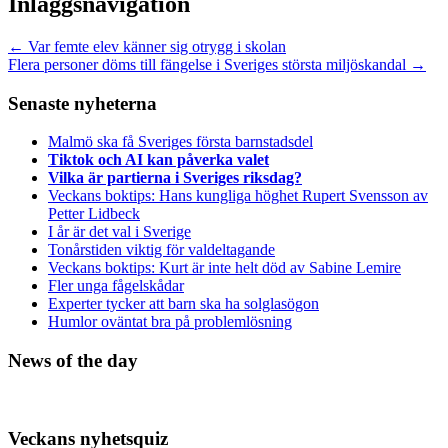
Inläggsnavigation
←
Var femte elev känner sig otrygg i skolan
Flera personer döms till fängelse i Sveriges största miljöskandal
→
Senaste nyheterna
Malmö ska få Sveriges första barnstadsdel
Tiktok och AI kan påverka valet
Vilka är partierna i Sveriges riksdag?
Veckans boktips: Hans kungliga höghet Rupert Svensson av
Petter Lidbeck
I år är det val i Sverige
Tonårstiden viktig för valdeltagande
Veckans boktips: Kurt är inte helt död av Sabine Lemire
Fler unga fågelskådar
Experter tycker att barn ska ha solglasögon
Humlor oväntat bra på problemlösning
News of the day
Veckans nyhetsquiz