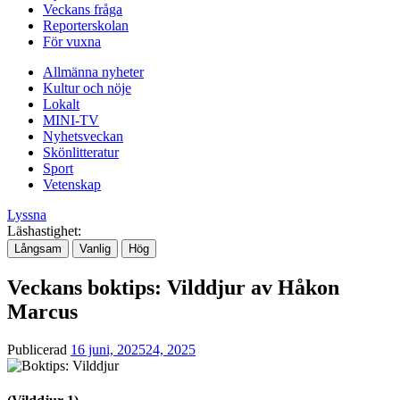
Veckans fråga
Reporterskolan
För vuxna
Allmänna nyheter
Kultur och nöje
Lokalt
MINI-TV
Nyhetsveckan
Skönlitteratur
Sport
Vetenskap
Lyssna
Läshastighet:
Långsam
Vanlig
Hög
Veckans boktips: Vilddjur av Håkon
Marcus
Publicerad
16 juni, 2025
24, 2025