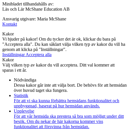
Minibladet tillhandahålls av:
Läs och Lär McShane Education AB
Ansvarig utgivare: Maria McShane
Kontakt
Kakor
Vi bjuder på kakor! Om du tycker det är ok, klickar du bara på
"Acceptera alla". Du kan såklart välja vilken typ av kakor du vill ha
genom att klicka på "Inställningar".
Inställningar
Acceptera alla
Kakor
Välj vilken typ av kakor du vill acceptera. Ditt val kommer att
sparas i ett år.
Nödvändiga
Dessa kakor går inte att välja bort. De behövs för att hemsidan
över huvud taget ska fungera.
Statistik
För att vi ska kunna förbättra hemsidans funktionalitet och
uppbyggnad, baserat på hur hemsidan används.
Upplevelse
För att vår hemsida ska prestera så bra som möjligt under ditt
besök. Om du nekar de här kakorna kommer viss
funktionalitet att försvinna från hemsidan.