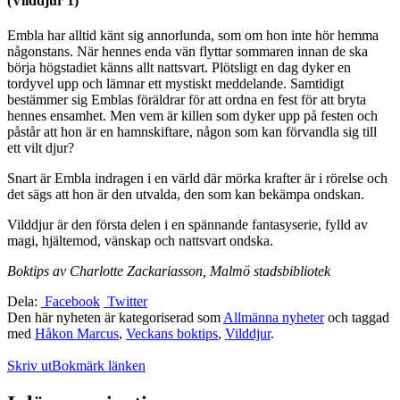
(Vilddjur 1)
Embla har alltid känt sig annorlunda, som om hon inte hör hemma
någonstans. När hennes enda vän flyttar sommaren innan de ska
börja högstadiet känns allt nattsvart. Plötsligt en dag dyker en
tordyvel upp och lämnar ett mystiskt meddelande. Samtidigt
bestämmer sig Emblas föräldrar för att ordna en fest för att bryta
hennes ensamhet. Men vem är killen som dyker upp på festen och
påstår att hon är en hamnskiftare, någon som kan förvandla sig till
ett vilt djur?
Snart är Embla indragen i en värld där mörka krafter är i rörelse och
det sägs att hon är den utvalda, den som kan bekämpa ondskan.
Vilddjur är den första delen i en spännande fantasyserie, fylld av
magi, hjältemod, vänskap och nattsvart ondska.
Boktips av Charlotte Zackariasson, Malmö stadsbibliotek
Dela:
Facebook
Twitter
Den här nyheten är kategoriserad som
Allmänna nyheter
och taggad
med
Håkon Marcus
,
Veckans boktips
,
Vilddjur
.
Skriv ut
Bokmärk länken