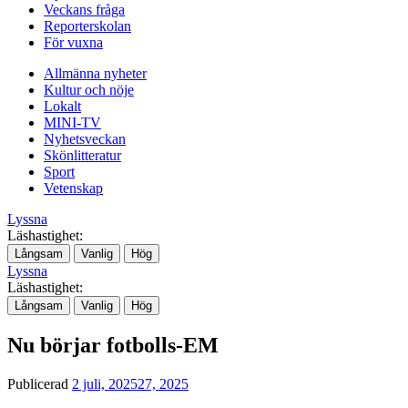
Veckans fråga
Reporterskolan
För vuxna
Allmänna nyheter
Kultur och nöje
Lokalt
MINI-TV
Nyhetsveckan
Skönlitteratur
Sport
Vetenskap
Lyssna
Läshastighet:
Långsam
Vanlig
Hög
Lyssna
Läshastighet:
Långsam
Vanlig
Hög
Nu börjar fotbolls-EM
Publicerad
2 juli, 2025
27, 2025