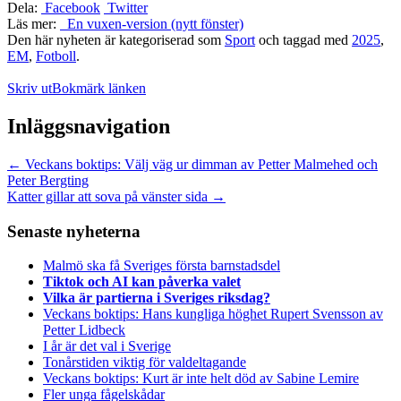
Dela:
Facebook
Twitter
Läs mer:
En vuxen-version (nytt fönster)
Den här nyheten är kategoriserad som
Sport
och taggad med
2025
,
EM
,
Fotboll
.
Skriv ut
Bokmärk länken
Inläggsnavigation
←
Veckans boktips: Välj väg ur dimman av Petter Malmehed och
Peter Bergting
Katter gillar att sova på vänster sida
→
Senaste nyheterna
Malmö ska få Sveriges första barnstadsdel
Tiktok och AI kan påverka valet
Vilka är partierna i Sveriges riksdag?
Veckans boktips: Hans kungliga höghet Rupert Svensson av
Petter Lidbeck
I år är det val i Sverige
Tonårstiden viktig för valdeltagande
Veckans boktips: Kurt är inte helt död av Sabine Lemire
Fler unga fågelskådar