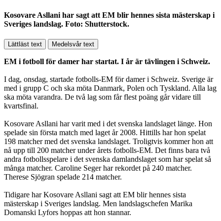
Kosovare Asllani har sagt att EM blir hennes sista mästerskap i
Sveriges landslag. Foto: Shutterstock.
Lättläst text
Medelsvår text
EM i fotboll för damer har startat. I år är tävlingen i Schweiz.
I dag, onsdag, startade fotbolls-EM för damer i Schweiz. Sverige är
med i grupp C och ska möta Danmark, Polen och Tyskland. Alla lag
ska möta varandra. De två lag som får flest poäng går vidare till
kvartsfinal.
Kosovare Asllani har varit med i det svenska landslaget länge. Hon
spelade sin första match med laget år 2008. Hittills har hon spelat
198 matcher med det svenska landslaget. Troligtvis kommer hon att
nå upp till 200 matcher under årets fotbolls-EM. Det finns bara två
andra fotbollsspelare i det svenska damlandslaget som har spelat så
många matcher. Caroline Seger har rekordet på 240 matcher.
Therese Sjögran spelade 214 matcher.
Tidigare har Kosovare Asllani sagt att EM blir hennes sista
mästerskap i Sveriges landslag. Men landslagschefen Marika
Domanski Lyfors hoppas att hon stannar.