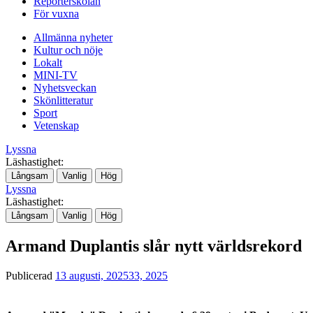
Reporterskolan
För vuxna
Allmänna nyheter
Kultur och nöje
Lokalt
MINI-TV
Nyhetsveckan
Skönlitteratur
Sport
Vetenskap
Lyssna
Läshastighet:
Långsam
Vanlig
Hög
Lyssna
Läshastighet:
Långsam
Vanlig
Hög
Armand Duplantis slår nytt världsrekord
Publicerad
13 augusti, 2025
33, 2025