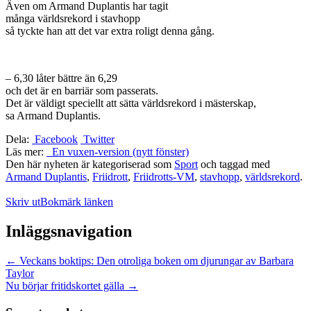
Även om Armand Duplantis har tagit
många världsrekord i stavhopp
så tyckte han att det var extra roligt denna gång.
– 6,30 låter bättre än 6,29
och det är en barriär som passerats.
Det är väldigt speciellt att sätta världsrekord i mästerskap,
sa Armand Duplantis.
Dela:
Facebook
Twitter
Läs mer:
En vuxen-version (nytt fönster)
Den här nyheten är kategoriserad som
Sport
och taggad med
Armand Duplantis
,
Friidrott
,
Friidrotts-VM
,
stavhopp
,
världsrekord
.
Skriv ut
Bokmärk länken
Inläggsnavigation
←
Veckans boktips: Den otroliga boken om djurungar av Barbara
Taylor
Nu börjar fritidskortet gälla
→