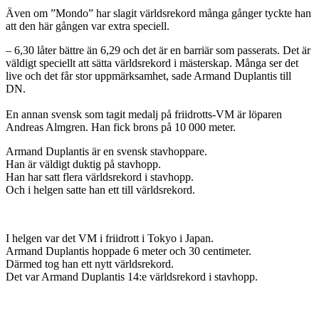
Även om ”Mondo” har slagit världsrekord många gånger tyckte han
att den här gången var extra speciell.
– 6,30 låter bättre än 6,29 och det är en barriär som passerats. Det är
väldigt speciellt att sätta världsrekord i mästerskap. Många ser det
live och det får stor uppmärksamhet, sade Armand Duplantis till
DN.
En annan svensk som tagit medalj på friidrotts-VM är löparen
Andreas Almgren. Han fick brons på 10 000 meter.
Armand Duplantis är en svensk stavhoppare.
Han är väldigt duktig på stavhopp.
Han har satt flera världsrekord i stavhopp.
Och i helgen satte han ett till världsrekord.
I helgen var det VM i friidrott i Tokyo i Japan.
Armand Duplantis hoppade 6 meter och 30 centimeter.
Därmed tog han ett nytt världsrekord.
Det var Armand Duplantis 14:e världsrekord i stavhopp.