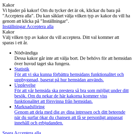
Kakor
Vi bjuder på kakor! Om du tycker det är ok, klickar du bara på
"Acceptera alla". Du kan såklart välja vilken typ av kakor du vill ha
genom att klicka på "Inställningar".
Inställningar
Acceptera alla
Kakor
Välj vilken typ av kakor du vill acceptera. Ditt val kommer att
sparas i ett år.
Nödvändiga
Dessa kakor går inte att välja bort. De behövs för att hemsidan
över huvud taget ska fungera.
Statistik
För att vi ska kunna förbättra hemsidans funktionalitet och
uppbyggnad, baserat på hur hemsidan används.
Upplevelse
För att vår hemsida ska prestera så bra som möjligt under ditt
besök. Om du nekar de här kakorna kommer viss
funktionalitet att försvinna från hemsidan.
Marknadsföring
Genom att dela med dig av dina intressen och ditt beteende
när du surfar ökar du chansen att få se personligt anpassat
innehåll och erbjudanden.
Spara
Acceptera alla