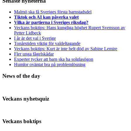
Senaste nyheterna
Malmö ska få Sveriges första barnstadsdel
Tiktok och AI kan påverka valet
Vilka är partierna i Sveriges riksdag?
Veckans boktips: Hans kungliga höghet Rupert Svensson av
Petter Lidbeck
I år är det val i Sverige
Tonårstiden viktig för valdeltagande
Veckans boktips: Kurt är inte helt död av Sabine Lemire
Fler unga fågelskådar
Experter tycker att barn ska ha solglasögon
Humlor oväntat bra på problemlösning
News of the day
Veckans nyhetsquiz
Veckans boktips