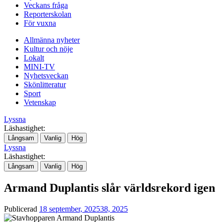
Veckans fråga
Reporterskolan
För vuxna
Allmänna nyheter
Kultur och nöje
Lokalt
MINI-TV
Nyhetsveckan
Skönlitteratur
Sport
Vetenskap
Lyssna
Läshastighet:
Långsam
Vanlig
Hög
Lyssna
Läshastighet:
Långsam
Vanlig
Hög
Armand Duplantis slår världsrekord igen
Publicerad
18 september, 2025
38, 2025