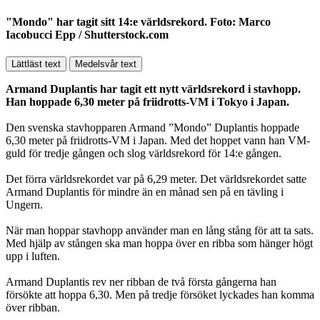
"Mondo" har tagit sitt 14:e världsrekord. Foto: Marco
Iacobucci Epp / Shutterstock.com
Lättläst text
Medelsvår text
Armand Duplantis har tagit ett nytt världsrekord i stavhopp.
Han hoppade 6,30 meter på friidrotts-VM i Tokyo i Japan.
Den svenska stavhopparen Armand ”Mondo” Duplantis hoppade
6,30 meter på friidrotts-VM i Japan. Med det hoppet vann han VM-
guld för tredje gången och slog världsrekord för 14:e gången.
Det förra världsrekordet var på 6,29 meter. Det världsrekordet satte
Armand Duplantis för mindre än en månad sen på en tävling i
Ungern.
När man hoppar stavhopp använder man en lång stång för att ta sats.
Med hjälp av stången ska man hoppa över en ribba som hänger högt
upp i luften.
Armand Duplantis rev ner ribban de två första gångerna han
försökte att hoppa 6,30. Men på tredje försöket lyckades han komma
över ribban.