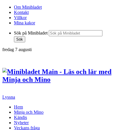
Om Minibladet
Kontakt
Villkor
Mina kakor
Sök på Minibladet
Sök
fredag 7 augusti
Hoppa
till
innehållet
Lyssna
Hem
Minja och Mino
Kändis
Nyheter
Veckans fråga