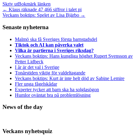
Skriv ut
Bokmärk länken
Inläggsnavigation
←
Klaus räknade 47 466 siffror i talet pi
Veckans boktips: Spelet av Lisa Bjärbo
→
Senaste nyheterna
Malmö ska få Sveriges första barnstadsdel
Tiktok och AI kan påverka valet
Vilka är partierna i Sveriges riksdag?
Veckans boktips: Hans kungliga höghet Rupert Svensson av
Petter Lidbeck
I år är det val i Sverige
Tonårstiden viktig för valdeltagande
Veckans boktips: Kurt är inte helt död av Sabine Lemire
Fler unga fågelskådar
Experter tycker att barn ska ha solglasögon
Humlor oväntat bra på problemlösning
News of the day
Veckans nyhetsquiz