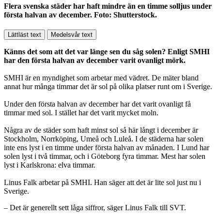
Flera svenska städer har haft mindre än en timme solljus under
första halvan av december. Foto: Shutterstock.
Lättläst text
Medelsvår text
Känns det som att det var länge sen du såg solen? Enligt SMHI
har den första halvan av december varit ovanligt mörk.
SMHI är en myndighet som arbetar med vädret. De mäter bland
annat hur många timmar det är sol på olika platser runt om i Sverige.
Under den första halvan av december har det varit ovanligt få
timmar med sol. I stället har det varit mycket moln.
Några av de städer som haft minst sol så här långt i december är
Stockholm, Norrköping, Umeå och Luleå. I de städerna har solen
inte ens lyst i en timme under första halvan av månaden. I Lund har
solen lyst i två timmar, och i Göteborg fyra timmar. Mest har solen
lyst i Karlskrona: elva timmar.
Linus Falk arbetar på SMHI. Han säger att det är lite sol just nu i
Sverige.
– Det är generellt sett låga siffror, säger Linus Falk till SVT.