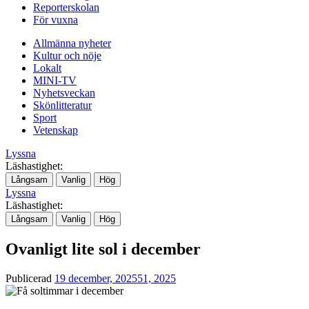
Reporterskolan
För vuxna
Allmänna nyheter
Kultur och nöje
Lokalt
MINI-TV
Nyhetsveckan
Skönlitteratur
Sport
Vetenskap
Lyssna
Läshastighet:
Långsam
Vanlig
Hög
Lyssna
Läshastighet:
Långsam
Vanlig
Hög
Ovanligt lite sol i december
Publicerad
19 december, 2025
51, 2025