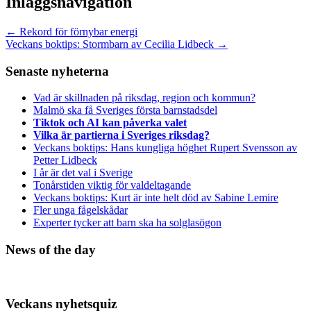
Inläggsnavigation
←
Rekord för förnybar energi
Veckans boktips: Stormbarn av Cecilia Lidbeck
→
Senaste nyheterna
Vad är skillnaden på riksdag, region och kommun?
Malmö ska få Sveriges första barnstadsdel
Tiktok och AI kan påverka valet
Vilka är partierna i Sveriges riksdag?
Veckans boktips: Hans kungliga höghet Rupert Svensson av
Petter Lidbeck
I år är det val i Sverige
Tonårstiden viktig för valdeltagande
Veckans boktips: Kurt är inte helt död av Sabine Lemire
Fler unga fågelskådar
Experter tycker att barn ska ha solglasögon
News of the day
Veckans nyhetsquiz