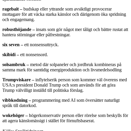
ragebait
–
budskap eller yttrande som avsiktligt provocerar
mottagare för att väcka starka känslor och därigenom öka spridning
och engagemang.
robusthöjande
–
insats som gör något mer tåligt och bättre rustat att
hantera störningar eller påfrestningar.
six seven
–
ett nonsensuttryck.
skibidi
–
ett nonsensord.
solsambruk
–
metod där solpaneler och jordbruk kombineras på
samma mark för samtidig energiproduktion och livsmedelsodling
Trumpviskare
–
inflytelserik person som kommer väl överens med
USA:s president Donald Trump och som används för att göra
Trump välvilligt inställd till politiska förslag.
vibbkodning
–
programmering med AI som översätter naturligt
språk till datorkod.
wokehöger
–
högerkonservativ person eller rörelse som beskylls för
att agera känslomässigt i stället för förnuftsbaserat.