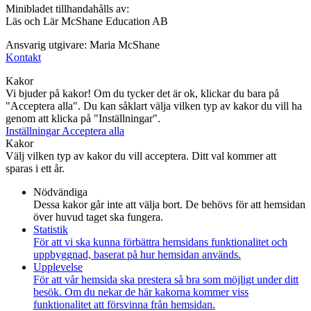
Minibladet tillhandahålls av:
Läs och Lär McShane Education AB
Ansvarig utgivare: Maria McShane
Kontakt
Kakor
Vi bjuder på kakor! Om du tycker det är ok, klickar du bara på
"Acceptera alla". Du kan såklart välja vilken typ av kakor du vill ha
genom att klicka på "Inställningar".
Inställningar
Acceptera alla
Kakor
Välj vilken typ av kakor du vill acceptera. Ditt val kommer att
sparas i ett år.
Nödvändiga
Dessa kakor går inte att välja bort. De behövs för att hemsidan
över huvud taget ska fungera.
Statistik
För att vi ska kunna förbättra hemsidans funktionalitet och
uppbyggnad, baserat på hur hemsidan används.
Upplevelse
För att vår hemsida ska prestera så bra som möjligt under ditt
besök. Om du nekar de här kakorna kommer viss
funktionalitet att försvinna från hemsidan.