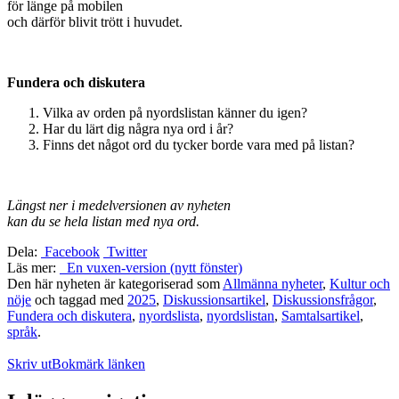
för länge på mobilen
och därför blivit trött i huvudet.
Fundera och diskutera
Vilka av orden på nyordslistan känner du igen?
Har du lärt dig några nya ord i år?
Finns det något ord du tycker borde vara med på listan?
Längst ner i medelversionen av nyheten
kan du se hela listan med nya ord.
Dela:
Facebook
Twitter
Läs mer:
En vuxen-version (nytt fönster)
Den här nyheten är kategoriserad som
Allmänna nyheter
,
Kultur och
nöje
och taggad med
2025
,
Diskussionsartikel
,
Diskussionsfrågor
,
Fundera och diskutera
,
nyordslista
,
nyordslistan
,
Samtalsartikel
,
språk
.
Skriv ut
Bokmärk länken