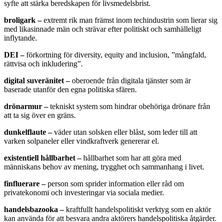
syfte att stärka beredskapen för livsmedelsbrist.
broligark
–
extremt rik man främst inom techindustrin som lierar sig
med likasinnade män och strävar efter politiskt och samhälleligt
inflytande.
DEI
–
förkortning för diversity, equity and inclusion, ”mångfald,
rättvisa och inkludering”.
digital suveränitet
–
oberoende från digitala tjänster som är
baserade utanför den egna politiska sfären.
drönarmur
–
tekniskt system som hindrar obehöriga drönare från
att ta sig över en gräns.
dunkelflaute
–
väder utan solsken eller blåst, som leder till att
varken solpaneler eller vindkraftverk genererar el.
existentiell hållbarhet
–
hållbarhet som har att göra med
människans behov av mening, trygghet och sammanhang i livet.
finfluerare
–
person som sprider information eller råd om
privatekonomi och investeringar via sociala medier.
handelsbazooka
–
kraftfullt handelspolitiskt verktyg som en aktör
kan använda för att besvara andra aktörers handelspolitiska åtgärder.