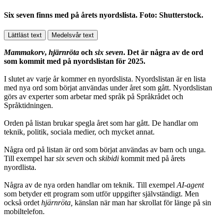
Six seven finns med på årets nyordslista. Foto: Shutterstock.
Lättläst text
Medelsvår text
Mammakorv
,
hjärnröta
och
six seven
. Det är några av de ord
som kommit med på nyordslistan för 2025.
I slutet av varje år kommer en nyordslista. Nyordslistan är en lista
med nya ord som börjat användas under året som gått. Nyordslistan
görs av experter som arbetar med språk på Språkrådet och
Språktidningen.
Orden på listan brukar spegla året som har gått. De handlar om
teknik, politik, sociala medier, och mycket annat.
Några ord på listan är ord som börjat användas av barn och unga.
Till exempel har
six seven
och
skibidi
kommit med på årets
nyordlista.
Några av de nya orden handlar om teknik. Till exempel
AI-agent
som betyder ett program som utför uppgifter självständigt. Men
också ordet
hjärnröta,
känslan när man har skrollat för länge på sin
mobiltelefon.