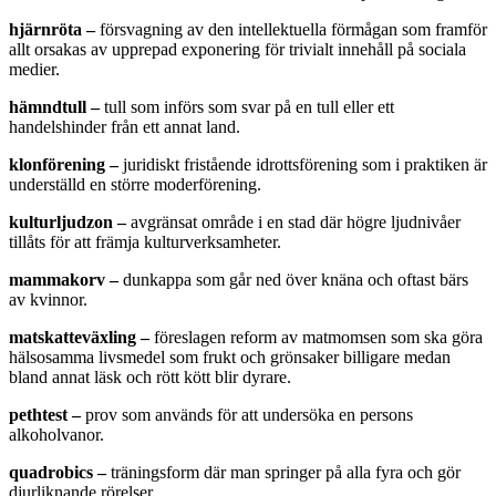
hjärnröta
–
försvagning av den intellektuella förmågan som framför
allt orsakas av upprepad exponering för trivialt innehåll på sociala
medier.
hämndtull
–
tull som införs som svar på en tull eller ett
handelshinder från ett annat land.
klonförening
–
juridiskt fristående idrottsförening som i praktiken är
underställd en större moderförening.
kulturljudzon
–
avgränsat område i en stad där högre ljudnivåer
tillåts för att främja kulturverksamheter.
mammakorv
–
dunkappa som går ned över knäna och oftast bärs
av kvinnor.
matskatteväxling
–
föreslagen reform av matmomsen som ska göra
hälsosamma livsmedel som frukt och grönsaker billigare medan
bland annat läsk och rött kött blir dyrare.
pethtest
–
prov som används för att undersöka en persons
alkoholvanor.
quadrobics
–
träningsform där man springer på alla fyra och gör
djurliknande rörelser.