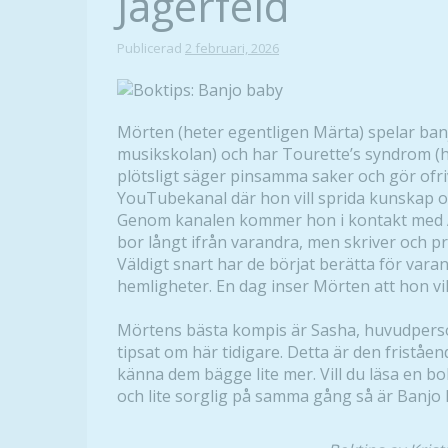
Jägerfeld
Publicerad
2 februari, 2026
Mörten (heter egentligen Märta) spelar banj
musikskolan) och har Tourette’s syndrom (ho
plötsligt säger pinsamma saker och gör ofriv
YouTubekanal där hon vill sprida kunskap o
Genom kanalen kommer hon i kontakt med A
bor långt ifrån varandra, men skriver och pr
Väldigt snart har de börjat berätta för var
hemligheter. En dag inser Mörten att hon v
Mörtens bästa kompis är Sasha, huvudpers
tipsat om här tidigare. Detta är den friståend
känna dem bägge lite mer. Vill du läsa en b
och lite sorglig på samma gång så är Banjo 