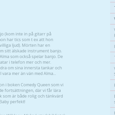
o (kom inte in på gitarr på
n har tics som t ex att hon
illiga ljud). Mörten har en
m sitt älskade instrument banjo.
lma som också spelar banjo. De
atar i telefon mer och mer.
andra om sina innersta tankar och
ill vara mer än vän med Alma…
on i boken Comedy Queen som vi
e fortsättningen, där vi får lära
ok som är både rolig och tänkvärd
Baby perfekt!