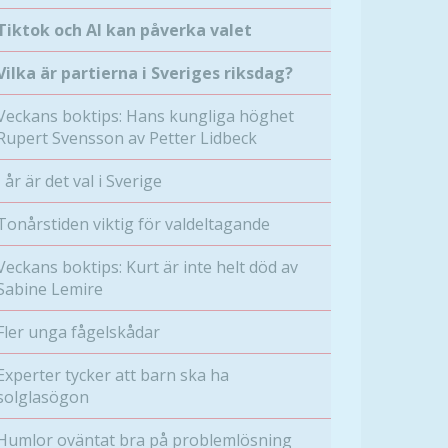
Tiktok och AI kan påverka valet
Vilka är partierna i Sveriges riksdag?
Veckans boktips: Hans kungliga höghet
Rupert Svensson av Petter Lidbeck
I år är det val i Sverige
Tonårstiden viktig för valdeltagande
Veckans boktips: Kurt är inte helt död av
Sabine Lemire
Fler unga fågelskådar
Experter tycker att barn ska ha
solglasögon
Humlor oväntat bra på problemlösning