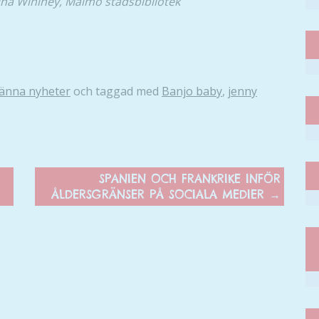
tina Wihlney, Malmö stadsbibliotek
änna nyheter
och taggad med
Banjo baby
,
jenny
SPANIEN OCH FRANKRIKE INFÖR
ÅLDERSGRÄNSER PÅ SOCIALA MEDIER
→