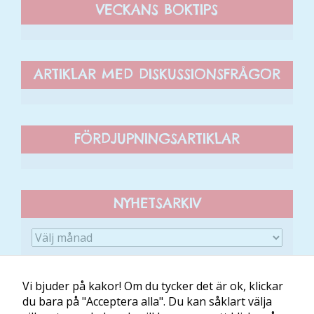
VECKANS BOKTIPS
Upplevelse
För att vår
hemsida ska
ARTIKLAR MED DISKUSSIONSFRÅGOR
prestera så
bra som
möjligt
under ditt
FÖRDJUPNINGSARTIKLAR
besök. Om
du nekar de
här kakorna
kommer viss
NYHETSARKIV
funktionalitet
att försvinna
från
hemsidan.
Vi bjuder på kakor! Om du tycker det är ok, klickar
du bara på "Acceptera alla". Du kan såklart välja
Marknadsföring