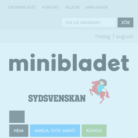
OM MINIBLADET
KONTAKT
VILLKOR
MINA KAKOR
Sök
SÖK
på
fredag 7 augusti
Minibladet
HEM
MINJA OCH MINO
KÄNDIS