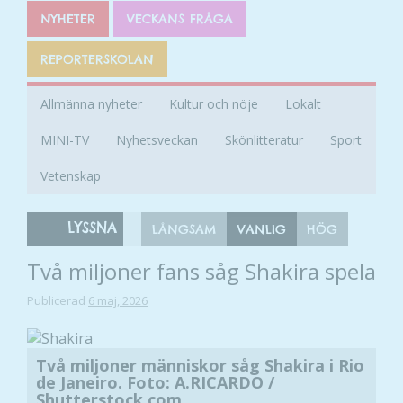
NYHETER
VECKANS FRÅGA
REPORTERSKOLAN
Allmänna nyheter
Kultur och nöje
Lokalt
MINI-TV
Nyhetsveckan
Skönlitteratur
Sport
Vetenskap
LYSSNA
LÅNGSAM
VANLIG
HÖG
Två miljoner fans såg Shakira spela
Publicerad
6 maj, 2026
Två miljoner människor såg Shakira i Rio
de Janeiro. Foto: A.RICARDO /
Shutterstock.com