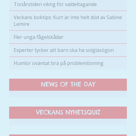
går inte att
Tonårstiden viktig för valdeltagande
välja bort. De
behövs för
Veckans boktips: Kurt är inte helt död av Sabine
att hemsidan
Lemire
över huvud
taget ska
Fler unga fågelskådar
fungera.
Experter tycker att barn ska ha solglasögon
Humlor oväntat bra på problemlösning
Statistik
För att vi ska
kunna
NEWS OF THE DAY
förbättra
hemsidans
funktionalitet
och
uppbyggnad,
VECKANS NYHETSQUIZ
baserat på
hur hemsidan
används.