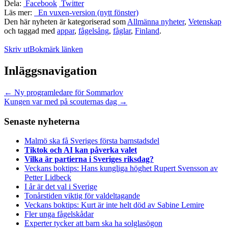
Dela:
Facebook
Twitter
Läs mer:
En vuxen-version (nytt fönster)
Den här nyheten är kategoriserad som
Allmänna nyheter
,
Vetenskap
och taggad med
appar
,
fågelsång
,
fåglar
,
Finland
.
Skriv ut
Bokmärk länken
Inläggsnavigation
←
Ny programledare för Sommarlov
Kungen var med på scouternas dag
→
Senaste nyheterna
Malmö ska få Sveriges första barnstadsdel
Tiktok och AI kan påverka valet
Vilka är partierna i Sveriges riksdag?
Veckans boktips: Hans kungliga höghet Rupert Svensson av
Petter Lidbeck
I år är det val i Sverige
Tonårstiden viktig för valdeltagande
Veckans boktips: Kurt är inte helt död av Sabine Lemire
Fler unga fågelskådar
Experter tycker att barn ska ha solglasögon