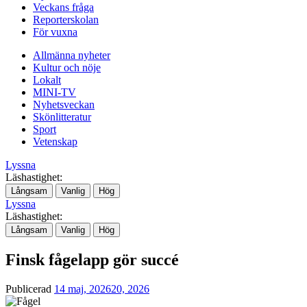
Veckans fråga
Reporterskolan
För vuxna
Allmänna nyheter
Kultur och nöje
Lokalt
MINI-TV
Nyhetsveckan
Skönlitteratur
Sport
Vetenskap
Lyssna
Läshastighet:
Långsam
Vanlig
Hög
Lyssna
Läshastighet:
Långsam
Vanlig
Hög
Finsk fågelapp gör succé
Publicerad
14 maj, 2026
20, 2026