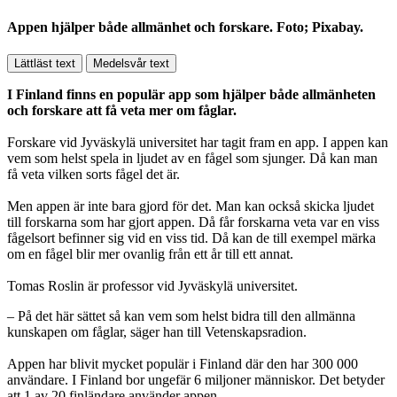
Appen hjälper både allmänhet och forskare. Foto; Pixabay.
Lättläst text
Medelsvår text
I Finland finns en populär app som hjälper både allmänheten
och forskare att få veta mer om fåglar.
Forskare vid Jyväskylä universitet har tagit fram en app. I appen kan
vem som helst spela in ljudet av en fågel som sjunger. Då kan man
få veta vilken sorts fågel det är.
Men appen är inte bara gjord för det. Man kan också skicka ljudet
till forskarna som har gjort appen. Då får forskarna veta var en viss
fågelsort befinner sig vid en viss tid. Då kan de till exempel märka
om en fågel blir mer ovanlig från ett år till ett annat.
Tomas Roslin är professor vid Jyväskylä universitet.
– På det här sättet så kan vem som helst bidra till den allmänna
kunskapen om fåglar, säger han till Vetenskapsradion.
Appen har blivit mycket populär i Finland där den har 300 000
användare. I Finland bor ungefär 6 miljoner människor. Det betyder
att 1 av 20 finländare använder appen.