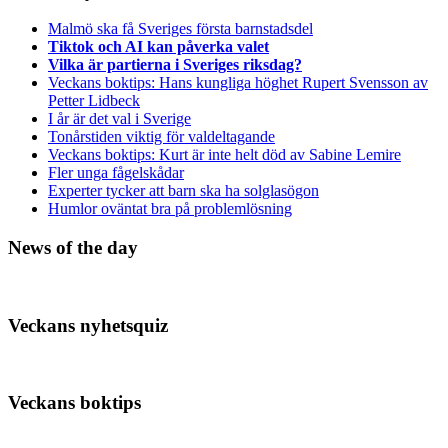
Malmö ska få Sveriges första barnstadsdel
Tiktok och AI kan påverka valet
Vilka är partierna i Sveriges riksdag?
Veckans boktips: Hans kungliga höghet Rupert Svensson av
Petter Lidbeck
I år är det val i Sverige
Tonårstiden viktig för valdeltagande
Veckans boktips: Kurt är inte helt död av Sabine Lemire
Fler unga fågelskådar
Experter tycker att barn ska ha solglasögon
Humlor oväntat bra på problemlösning
News of the day
Veckans nyhetsquiz
Veckans boktips