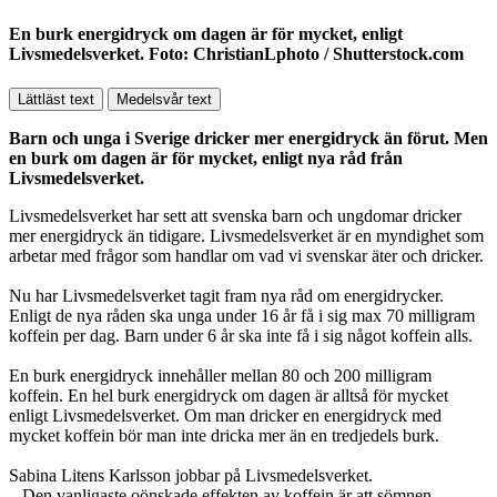
En burk energidryck om dagen är för mycket, enligt
Livsmedelsverket. Foto: ChristianLphoto / Shutterstock.com
Lättläst text
Medelsvår text
Barn och unga i Sverige dricker mer energidryck än förut. Men
en burk om dagen är för mycket, enligt nya råd från
Livsmedelsverket.
Livsmedelsverket har sett att svenska barn och ungdomar dricker
mer energidryck än tidigare. Livsmedelsverket är en myndighet som
arbetar med frågor som handlar om vad vi svenskar äter och dricker.
Nu har Livsmedelsverket tagit fram nya råd om energidrycker.
Enligt de nya råden ska unga under 16 år få i sig max 70 milligram
koffein per dag. Barn under 6 år ska inte få i sig något koffein alls.
En burk energidryck innehåller mellan 80 och 200 milligram
koffein. En hel burk energidryck om dagen är alltså för mycket
enligt Livsmedelsverket. Om man dricker en energidryck med
mycket koffein bör man inte dricka mer än en tredjedels burk.
Sabina Litens Karlsson jobbar på Livsmedelsverket.
– Den vanligaste oönskade effekten av koffein är att sömnen