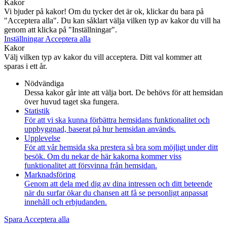
Kakor
Vi bjuder på kakor! Om du tycker det är ok, klickar du bara på
"Acceptera alla". Du kan såklart välja vilken typ av kakor du vill ha
genom att klicka på "Inställningar".
Inställningar
Acceptera alla
Kakor
Välj vilken typ av kakor du vill acceptera. Ditt val kommer att
sparas i ett år.
Nödvändiga
Dessa kakor går inte att välja bort. De behövs för att hemsidan
över huvud taget ska fungera.
Statistik
För att vi ska kunna förbättra hemsidans funktionalitet och
uppbyggnad, baserat på hur hemsidan används.
Upplevelse
För att vår hemsida ska prestera så bra som möjligt under ditt
besök. Om du nekar de här kakorna kommer viss
funktionalitet att försvinna från hemsidan.
Marknadsföring
Genom att dela med dig av dina intressen och ditt beteende
när du surfar ökar du chansen att få se personligt anpassat
innehåll och erbjudanden.
Spara
Acceptera alla