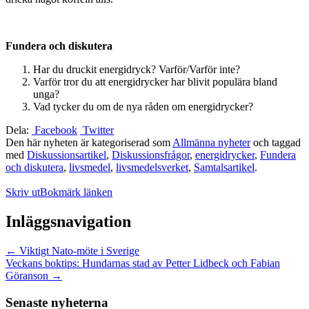
Fundera och diskutera
Har du druckit energidryck? Varför/Varför inte?
Varför tror du att energidrycker har blivit populära bland
unga?
Vad tycker du om de nya råden om energidrycker?
Dela:
Facebook
Twitter
Den här nyheten är kategoriserad som
Allmänna nyheter
och taggad
med
Diskussionsartikel
,
Diskussionsfrågor
,
energidrycker
,
Fundera
och diskutera
,
livsmedel
,
livsmedelsverket
,
Samtalsartikel
.
Skriv ut
Bokmärk länken
Inläggsnavigation
←
Viktigt Nato-möte i Sverige
Veckans boktips: Hundarnas stad av Petter Lidbeck och Fabian
Göranson
→
Senaste nyheterna