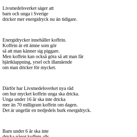
Livsmedelsverket säger att
barn och unga i Sverige
dricker mer energidryck nu än tidigare.
Energidrycker innehåller koffein.
Koffein är ett ämne som gör
så att man känner sig piggare.
Men koffein kan också göra så att man får
hjärtklappning, yrsel och illamående
om man dricker för mycket.
Därför har Livsmedelsverket nya råd
om hur mycket koffein unga ska dricka.
Unga under 16 år ska inte dricka
mer än 70 milligram koffein om dagen.
Det är ungefär en tredjedels burk energidryck.
Barn under 6 år ska inte
dricka något koffein alls.