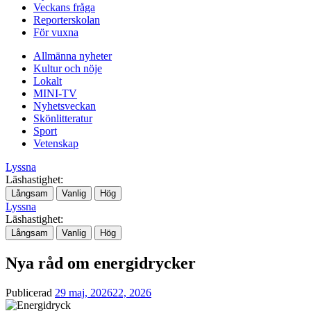
Veckans fråga
Reporterskolan
För vuxna
Allmänna nyheter
Kultur och nöje
Lokalt
MINI-TV
Nyhetsveckan
Skönlitteratur
Sport
Vetenskap
Lyssna
Läshastighet:
Långsam
Vanlig
Hög
Lyssna
Läshastighet:
Långsam
Vanlig
Hög
Nya råd om energidrycker
Publicerad
29 maj, 2026
22, 2026