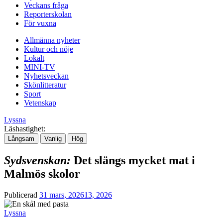
Veckans fråga
Reporterskolan
För vuxna
Allmänna nyheter
Kultur och nöje
Lokalt
MINI-TV
Nyhetsveckan
Skönlitteratur
Sport
Vetenskap
Lyssna
Läshastighet:
Långsam
Vanlig
Hög
Sydsvenskan:
Det slängs mycket mat i
Malmös skolor
Publicerad
31 mars, 2026
13, 2026
Lyssna