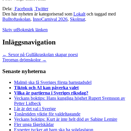
Dela:
Facebook
Twitter
Den här nyheten är kategoriserad som
Lokalt
och taggad med
Bulltoftaskolan
,
InnoCarnival 2026
,
Skolmat
.
Skriv ut
Bokmärk länken
Inläggsnavigation
←
Sexor på Gullåkraskolan skapar poesi
Treornas drömskolor
→
Senaste nyheterna
Malmö ska få Sveriges första barnstadsdel
Tiktok och AI kan påverka valet
Vilka är partierna i Sveriges riksdag?
Veckans boktips: Hans kungliga höghet Rupert Svensson av
Petter Lidbeck
I år är det val i Sverige
Tonårstiden viktig för valdeltagande
Veckans boktips: Kurt är inte helt död av Sabine Lemire
Fler unga fågelskådar
Experter tycker att barn ska ha solglasögon