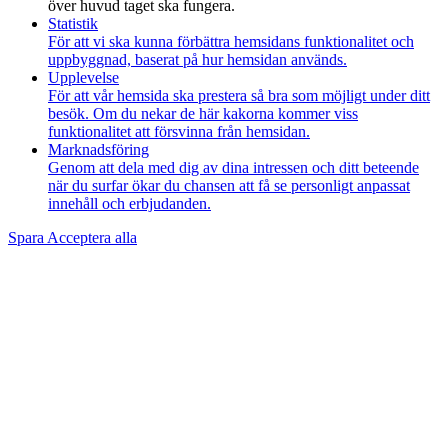
över huvud taget ska fungera.
Statistik
För att vi ska kunna förbättra hemsidans funktionalitet och
uppbyggnad, baserat på hur hemsidan används.
Upplevelse
För att vår hemsida ska prestera så bra som möjligt under ditt
besök. Om du nekar de här kakorna kommer viss
funktionalitet att försvinna från hemsidan.
Marknadsföring
Genom att dela med dig av dina intressen och ditt beteende
när du surfar ökar du chansen att få se personligt anpassat
innehåll och erbjudanden.
Spara
Acceptera alla