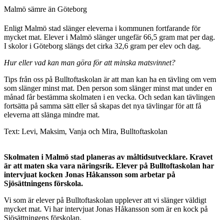
Malmö sämre än Göteborg
Enligt Malmö stad slänger eleverna i kommunen fortfarande för
mycket mat. Elever i Malmö slänger ungefär 66,5 gram mat per dag.
I skolor i Göteborg slängs det cirka 32,6 gram per elev och dag.
Hur eller vad kan man göra för att minska matsvinnet?
Tips från oss på Bulltoftaskolan är att man kan ha en tävling om vem
som slänger minst mat. Den person som slänger minst mat under en
månad får bestämma skolmaten i en vecka. Och sedan kan tävlingen
fortsätta på samma sätt eller så skapas det nya tävlingar för att få
eleverna att slänga mindre mat.
Text: Levi, Maksim, Vanja och Mira, Bulltoftaskolan
Skolmaten i Malmö stad planeras av måltidsutvecklare. Kravet
är att maten ska vara näringsrik. Elever på Bulltoftaskolan har
intervjuat kocken Jonas Håkansson som arbetar på
Sjösättningens förskola.
Vi som är elever på Bulltoftaskolan upplever att vi slänger väldigt
mycket mat. Vi har intervjuat Jonas Håkansson som är en kock på
Sjösättningens förskolan.