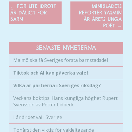
←
FÖR LITE IDROTT
MINIBLADETS
ÄR DÅLIGT FÖR
REPORTER YASMIN
BARN
ÄR ÅRETS UNGA
POET
→
SENASTE NYHETERNA
Nödvändiga
Dessa kakor
Malmö ska få Sveriges första barnstadsdel
går inte att
välja bort. De
Tiktok och AI kan påverka valet
behövs för
att hemsidan
Vilka är partierna i Sveriges riksdag?
över huvud
taget ska
Veckans boktips: Hans kungliga höghet Rupert
fungera.
Svensson av Petter Lidbeck
I år är det val i Sverige
Statistik
Tonårstiden viktig för valdeltagande
För att vi ska