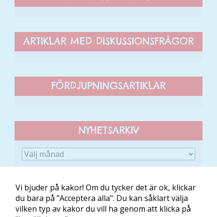
här kakorna
kommer viss
funktionalitet
ARTIKLAR MED DISKUSSIONSFRÅGOR
att försvinna
från
hemsidan.
FÖRDJUPNINGSARTIKLAR
Marknadsföring
Genom att dela
med dig av dina
intressen och ditt
NYHETSARKIV
beteende när du
surfar ökar du
chansen att få se
personligt
anpassat innehåll
Vi bjuder på kakor! Om du tycker det är ok, klickar
och erbjudanden.
du bara på "Acceptera alla". Du kan såklart välja
vilken typ av kakor du vill ha genom att klicka på
Om Minibladet
Kontakt
Villkor
Mina kakor