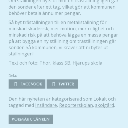
Om ställningen byts ut mot en träställning igen går
den sönder efter ett tag, vilket gör att kommunen
behöver betala ännu mer pengar.
Så byt träställningen till en metallställning för
minskad skaderisk, mer motion, mer rolighet och
minskad risk på att behöva lägga en massa pengar
på att bygga en ny ställning om träställningen går
sönder. Så kommunen, vi kräver att ni byter ut
ställningen!
Text och foto: Thor, klass 5B, Hjärups skola
Dela:
FACEBOOK
TWITTER
Den här nyheten är kategoriserad som
Lokalt
och
taggad med
Insändare
,
Reporterskolan
,
skolgård
.
BOKMÄRK LÄNKEN