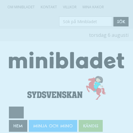
OM MINIBLADET
KONTAKT
VILLKOR
MINA KAKOR
Sök
SÖK
på
torsdag 6 augusti
Minibladet
HEM
MINJA OCH MINO
KÄNDIS