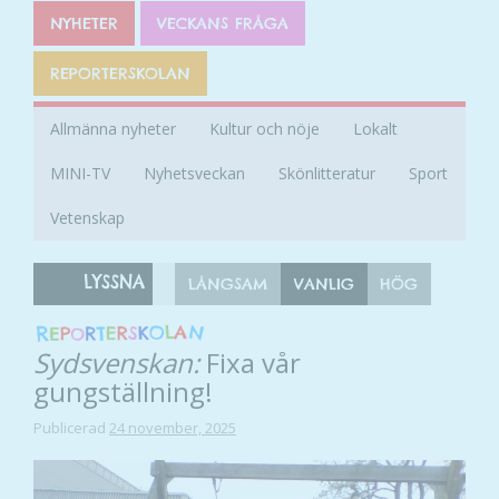
NYHETER
VECKANS FRÅGA
REPORTERSKOLAN
Allmänna nyheter
Kultur och nöje
Lokalt
MINI-TV
Nyhetsveckan
Skönlitteratur
Sport
Vetenskap
LYSSNA
LÅNGSAM
VANLIG
HÖG
Sydsvenskan:
Fixa vår
gungställning!
Publicerad
24 november, 2025