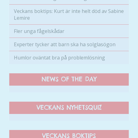
kunna
Veckans boktips: Kurt är inte helt död av Sabine
förbättra
Lemire
hemsidans
funktionalitet
Fler unga fågelskådar
och
uppbyggnad,
Experter tycker att barn ska ha solglasögon
baserat på
hur hemsidan
Humlor oväntat bra på problemlösning
används.
NEWS OF THE DAY
Upplevelse
För att vår
hemsida ska
prestera så
VECKANS NYHETSQUIZ
bra som
möjligt
under ditt
besök. Om
VECKANS BOKTIPS
du nekar de