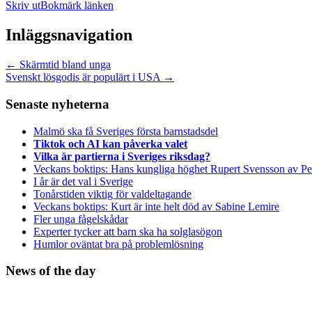
Skriv ut
Bokmärk länken
Inläggsnavigation
←
Skärmtid bland unga
Svenskt lösgodis är populärt i USA
→
Senaste nyheterna
Malmö ska få Sveriges första barnstadsdel
Tiktok och AI kan påverka valet
Vilka är partierna i Sveriges riksdag?
Veckans boktips: Hans kungliga höghet Rupert Svensson av Pe
I år är det val i Sverige
Tonårstiden viktig för valdeltagande
Veckans boktips: Kurt är inte helt död av Sabine Lemire
Fler unga fågelskådar
Experter tycker att barn ska ha solglasögon
Humlor oväntat bra på problemlösning
News of the day