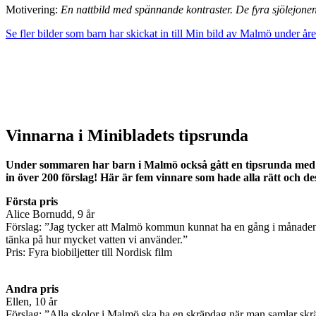
Motivering:
En nattbild med spännande kontraster. De fyra sjölejonen
Se fler bilder som barn har skickat in till Min bild av Malmö under åre
Vinnarna i Minibladets tipsrunda
Under sommaren har barn i Malmö också gått en tipsrunda med frå
in över 200 förslag! Här är fem vinnare som hade alla rätt och de
Första pris
Alice Bornudd, 9 år
Förslag: ”Jag tycker att Malmö kommun kunnat ha en gång i månaden då m
tänka på hur mycket vatten vi använder.”
Pris: Fyra biobiljetter till Nordisk film
Andra pris
Ellen, 10 år
Förslag: ”Alla skolor i Malmö ska ha en skräpdag när man samlar skräp 