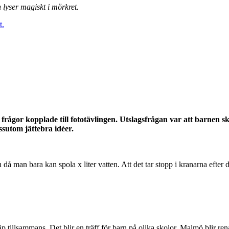
 lyser magiskt i mörkret.
t.
gor kopplade till fototävlingen. Utslagsfrågan var att barnen sk
ssutom jättebra idéer.
an bara kan spola x liter vatten. Att det tar stopp i kranarna efter det
tillsammans. Det blir en träff för barn på olika skolor, Malmö blir rena