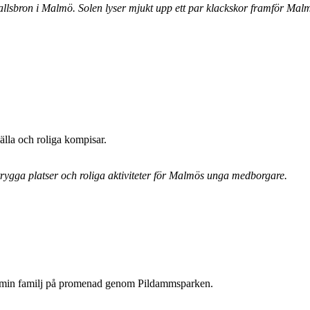
llsbron i Malmö. Solen lyser mjukt upp ett par klackskor framför Malmö
älla och roliga kompisar.
trygga platser och roliga aktiviteter för Malmös unga medborgare.
ed min familj på promenad genom Pildammsparken.