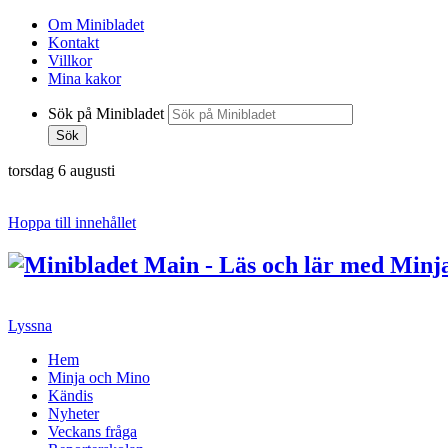
Om Minibladet
Kontakt
Villkor
Mina kakor
Sök på Minibladet
Sök
torsdag 6 augusti
Hoppa till innehållet
Lyssna
Hem
Minja och Mino
Kändis
Nyheter
Veckans fråga