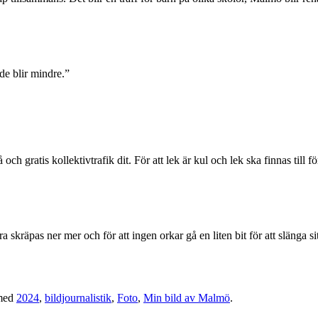
 de blir mindre.”
h gratis kollektivtrafik dit. För att lek är kul och lek ska finnas till för
a skräpas ner mer och för att ingen orkar gå en liten bit för att slänga 
med
2024
,
bildjournalistik
,
Foto
,
Min bild av Malmö
.