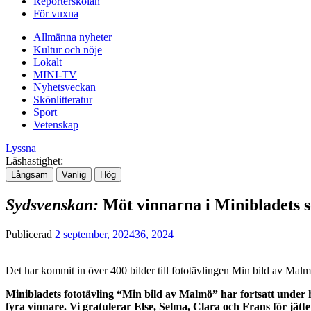
Reporterskolan
För vuxna
Allmänna nyheter
Kultur och nöje
Lokalt
MINI-TV
Nyhetsveckan
Skönlitteratur
Sport
Vetenskap
Lyssna
Läshastighet:
Långsam
Vanlig
Hög
Sydsvenskan:
Möt vinnarna i Minibladets
Publicerad
2 september, 2024
36, 2024
Det har kommit in över 400 bilder till fototävlingen Min bild av Ma
Minibladets fototävling “Min bild av Malmö” har fortsatt under 
fyra vinnare. Vi gratulerar Else, Selma, Clara och Frans för jätte