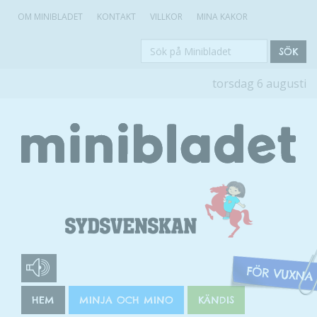
OM MINIBLADET
KONTAKT
VILLKOR
MINA KAKOR
Sök
SÖK
på
torsdag 6 augusti
Minibladet
HEM
MINJA OCH MINO
KÄNDIS