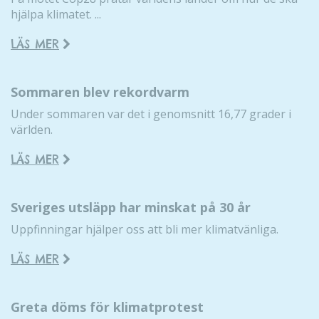
hjälpa klimatet. ...
LÄS MER
Nödvändiga
Dessa kakor
Sommaren blev rekordvarm
går inte att
Under sommaren var det i genomsnitt 16,77 grader i
välja bort. De
världen.
behövs för
att hemsidan
LÄS MER
över huvud
taget ska
fungera.
Sveriges utsläpp har minskat på 30 år
Uppfinningar hjälper oss att bli mer klimatvänliga.
Statistik
För att vi ska
LÄS MER
kunna
förbättra
hemsidans
Greta döms för klimatprotest