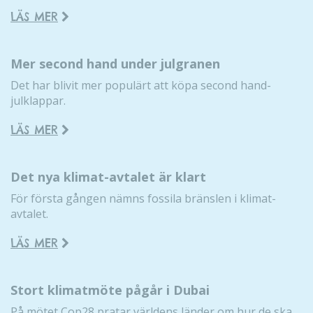
LÄS MER
Mer second hand under julgranen
Det har blivit mer populärt att köpa second hand-
julklappar.
LÄS MER
Det nya klimat-avtalet är klart
För första gången nämns fossila bränslen i klimat-
avtalet.
LÄS MER
Stort klimatmöte pågår i Dubai
På mötet Cop28 pratar världens länder om hur de ska