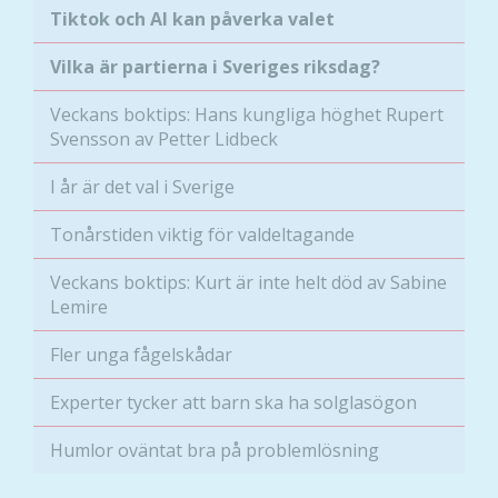
Tiktok och AI kan påverka valet
från
hemsidan.
Vilka är partierna i Sveriges riksdag?
Veckans boktips: Hans kungliga höghet Rupert
Marknadsföring
Svensson av Petter Lidbeck
Genom att dela
med dig av dina
I år är det val i Sverige
intressen och ditt
beteende när du
Tonårstiden viktig för valdeltagande
surfar ökar du
chansen att få se
Veckans boktips: Kurt är inte helt död av Sabine
personligt
Lemire
anpassat innehåll
och erbjudanden.
Fler unga fågelskådar
Experter tycker att barn ska ha solglasögon
Humlor oväntat bra på problemlösning