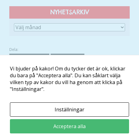
NYHETSARKIV
Dela:
FACEBOOK
TWITTER
Vi bjuder på kakor! Om du tycker det är ok, klickar
du bara på "Acceptera alla". Du kan såklart välja
vilken typ av kakor du vill ha genom att klicka på
Om Minibladet
Kontakt
Villkor
Mina kakor
"Inställningar".
Minibladet tillhandahålls av:
Inställningar
Läs och Lär McShane Education AB
Ansvarig utgivare: Maria McShane
Acceptera alla
Kontakt