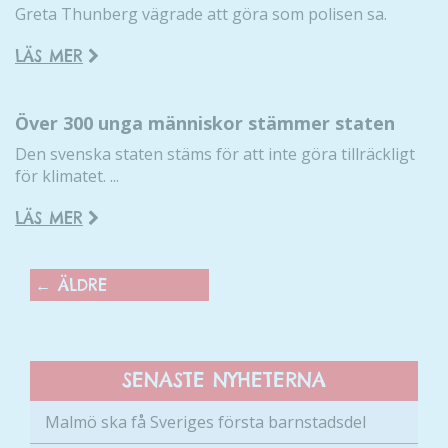
funktionalitet
Greta Thunberg vägrade att göra som polisen sa.
och
uppbyggnad,
LÄS MER
baserat på
hur hemsidan
används.
Över 300 unga människor stämmer staten
Den svenska staten stäms för att inte göra tillräckligt
för klimatet. ...
Upplevelse
För att vår
LÄS MER
hemsida ska
prestera så
bra som
←
ÄLDRE
möjligt
under ditt
besök. Om
du nekar de
SENASTE NYHETERNA
här kakorna
kommer viss
Malmö ska få Sveriges första barnstadsdel
funktionalitet
att försvinna