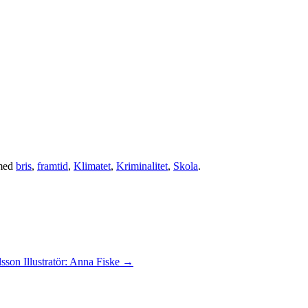
med
bris
,
framtid
,
Klimatet
,
Kriminalitet
,
Skola
.
sson Illustratör: Anna Fiske
→