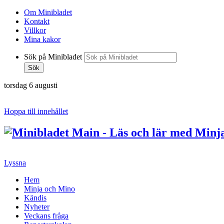
Om Minibladet
Kontakt
Villkor
Mina kakor
Sök på Minibladet
Sök
torsdag 6 augusti
Hoppa till innehållet
Lyssna
Hem
Minja och Mino
Kändis
Nyheter
Veckans fråga