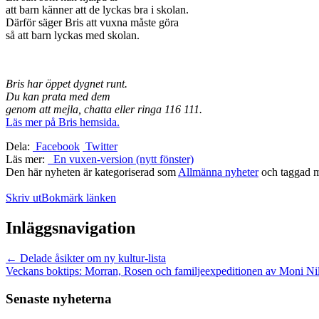
att barn känner att de lyckas bra i skolan.
Därför säger Bris att vuxna måste göra
så att barn lyckas med skolan.
Bris har öppet dygnet runt.
Du kan prata med dem
genom att mejla, chatta eller ringa 116 111.
Läs mer på Bris hemsida.
Dela:
Facebook
Twitter
Läs mer:
En vuxen-version (nytt fönster)
Den här nyheten är kategoriserad som
Allmänna nyheter
och taggad 
Skriv ut
Bokmärk länken
Inläggsnavigation
←
Delade åsikter om ny kultur-lista
Veckans boktips: Morran, Rosen och familjeexpeditionen av Moni Nil
Senaste nyheterna