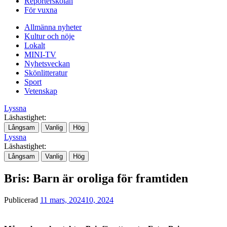
Reporterskolan
För vuxna
Allmänna nyheter
Kultur och nöje
Lokalt
MINI-TV
Nyhetsveckan
Skönlitteratur
Sport
Vetenskap
Lyssna
Läshastighet:
Långsam
Vanlig
Hög
Lyssna
Läshastighet:
Långsam
Vanlig
Hög
Bris: Barn är oroliga för framtiden
Publicerad
11 mars, 2024
10, 2024