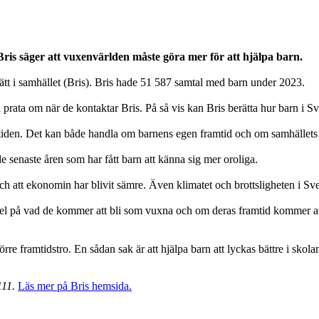
 Bris säger att vuxenvärlden måste göra mer för att hjälpa barn.
rätt i samhället (Bris). Bris hade 51 587 samtal med barn under 2023.
l prata om när de kontaktar Bris. På så vis kan Bris berätta hur barn i S
mtiden. Det kan både handla om barnens egen framtid och om samhällets
de senaste åren som har fått barn att känna sig mer oroliga.
och att ekonomin har blivit sämre. Även klimatet och brottsligheten i Sve
 på vad de kommer att bli som vuxna och om deras framtid kommer att var
rre framtidstro. En sådan sak är att hjälpa barn att lyckas bättre i skola
111.
Läs mer på Bris hemsida.