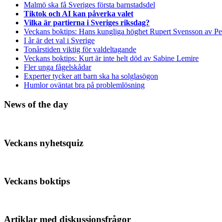
Malmö ska få Sveriges första barnstadsdel
Tiktok och AI kan påverka valet
Vilka är partierna i Sveriges riksdag?
Veckans boktips: Hans kungliga höghet Rupert Svensson av Pe
I år är det val i Sverige
Tonårstiden viktig för valdeltagande
Veckans boktips: Kurt är inte helt död av Sabine Lemire
Fler unga fågelskådar
Experter tycker att barn ska ha solglasögon
Humlor oväntat bra på problemlösning
News of the day
Veckans nyhetsquiz
Veckans boktips
Artiklar med diskussionsfrågor