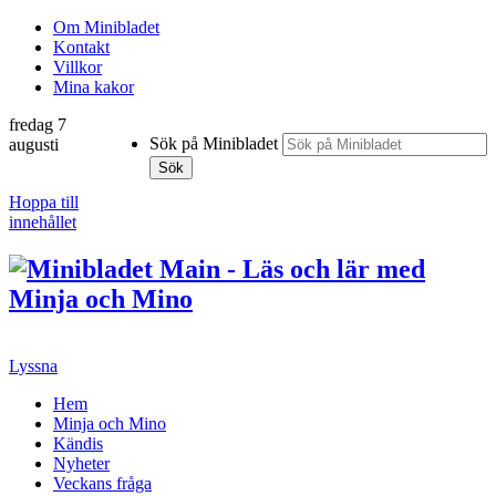
Om Minibladet
Kontakt
Villkor
Mina kakor
fredag 7
Sök på Minibladet
augusti
Sök
Hoppa till
innehållet
Lyssna
Hem
Minja och Mino
Kändis
Nyheter
Veckans fråga