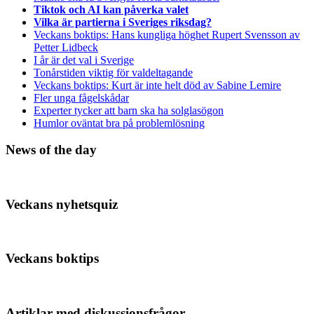
Tiktok och AI kan påverka valet
Vilka är partierna i Sveriges riksdag?
Veckans boktips: Hans kungliga höghet Rupert Svensson av
Petter Lidbeck
I år är det val i Sverige
Tonårstiden viktig för valdeltagande
Veckans boktips: Kurt är inte helt död av Sabine Lemire
Fler unga fågelskådar
Experter tycker att barn ska ha solglasögon
Humlor oväntat bra på problemlösning
News of the day
Veckans nyhetsquiz
Veckans boktips
Artiklar med diskussionsfrågor