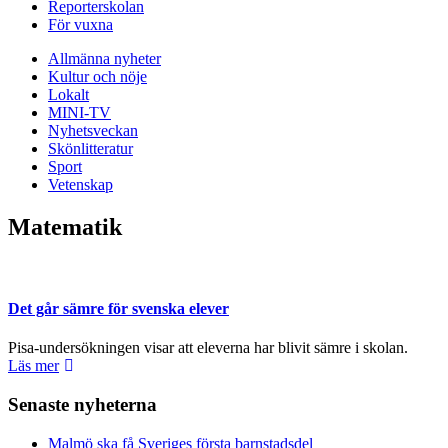
Reporterskolan
För vuxna
Allmänna nyheter
Kultur och nöje
Lokalt
MINI-TV
Nyhetsveckan
Skönlitteratur
Sport
Vetenskap
Matematik
Det går sämre för svenska elever
Pisa-undersökningen visar att eleverna har blivit sämre i skolan.
Läs mer
Senaste nyheterna
Malmö ska få Sveriges första barnstadsdel